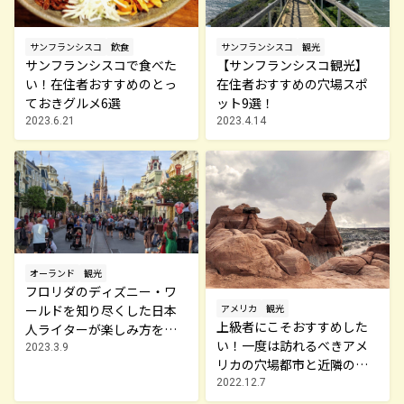
サンフランシスコ
飲食
サンフランシスコ
観光
サンフランシスコで食べた
【サンフランシスコ観光】
い！在住者おすすめのとっ
在住者おすすめの穴場スポ
ておきグルメ6選
ット9選！
2023.6.21
2023.4.14
オーランド
観光
フロリダのディズニー・ワ
アメリカ
観光
ールドを知り尽くした日本
上級者にこそおすすめした
人ライターが楽しみ方を伝
い！一度は訪れるべきアメ
授
2023.3.9
リカの穴場都市と近隣のお
すすめスポット5選
2022.12.7