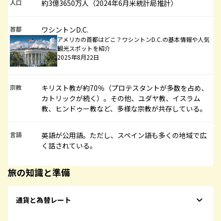
人口
約3億3650万人（2024年6月米統計局推計）
首都
ワシントンD.C.
アメリカの首都はどこ？ワシントンD.C.の基本情報や人気
観光スポットを紹介
2025年8月22日
宗教
キリスト教が約70％（プロテスタントが多数を占め、
カトリックが続く）。その他、ユダヤ教、イスラム
教、ヒンドゥー教など、多様な宗教が共存している。
言語
英語が公用語。ただし、スペイン語も多くの地域で広
く話されている。
旅の知識と準備
通貨と為替レート