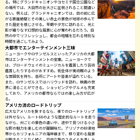
る。特にグランドキャニオンやヨセミテ国立公園など
の場所では、大自然の壮大さに圧倒されること間違い
ない。例えば、グランドキャニオンでは、目の前に広
がる断崖絶壁とその美しい赤土の景色が地球の歩んで
きた歴史を感じさせる。早朝や夕方に訪れると、光と
影が織りなす幻想的な風景に心が奪われるだろう。自
然の中でリフレッシュし、都会の喧騒を忘れる特別な
時間を過ごしてみよう。
大都市でエンターテインメント三昧
ニューヨークやロサンゼルスといったアメリカの大都
市はエンターテインメントの宝庫。ニューヨークで
は、ブロードウェイのミュージカルを鑑賞したり芸術
鑑賞したりするのがおすすめ。街全体が美術館のよう
な雰囲気を持ち、各所にアートや音楽が溢れている。
また、ロサンゼルスではハリウッドを訪れ、映画の世
界に浸ることができる。ショッピングやグルメも充実
しており、アメリカの都市ならではの楽しみ方が広が
る。
アメリカ流のロードトリップ
広大なアメリカを旅するなら、車でのロードトリップ
は外せない。ルート66のような歴史的なルートを走り
ながら、州ごとの景色の違いや、途中で見つける小さ
な町の魅力を楽しむのが醍醐味だ。アリゾナの砂漠地
帯からカリフォルニアの海岸線まで、移り変わる風景
が飽きることなく続く。自由な旅のスタイルを楽しみ