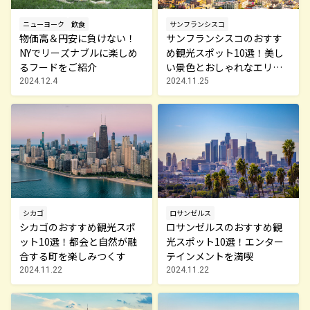
サンフランシスコ
ニューヨーク
飲食
サンフランシスコのおすす
物価高＆円安に負けない！
め観光スポット10選！美し
NYでリーズナブルに楽しめ
い景色とおしゃれなエリア
るフードをご紹介
を満喫
2024.11.25
2024.12.4
シカゴ
ロサンゼルス
シカゴのおすすめ観光スポ
ロサンゼルスのおすすめ観
ット10選！都会と自然が融
光スポット10選！エンター
合する町を楽しみつくす
テインメントを満喫
2024.11.22
2024.11.22