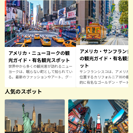
アメリカ・サンフランシ
アメリカ・ニューヨークの観
の観光ガイド・有名観光
光ガイド・有名観光スポット
ット
世界中から多くの観光客が訪れるニュー
サンフランシスコは、アメリカ西
ヨークは、眠らない町として知られてい
位置するカリフォルニア州の都市
る。最新のファッションやアート、グル
的に有名なゴールデン・ゲート・
メが集まる場所であり、どこを歩いても
ジが霧のなかに浮かぶ姿、坂道の
刺激的。摩天楼がそびえるマンハッタ
人気のスポット
カラフルな家々が並ぶ町並みは、
ン、風情あるブルックリン、緑豊かなセ
この町の象徴だ。また、多文化が
ントラルパークなど、エリアごとに異な
るサンフランシスコは、ユニーク
る顔をもつのも魅力のひとつ。さらに、
トや音楽シーンだけでなく、アル
ブロードウェイの華やかなショー、タイ
ズ島のような歴史的観光地も魅力
ムズスクエアのネオン街は、ニューヨー
らに、LGBTQ+コミュニティの
クならではの光景。訪れるたびに新しい
しても知られ、自由で包容力のあ
発見があり、何度でも戻りたくなる町、
雰囲気が感じられるのが特徴。サ
それがニューヨークだ。