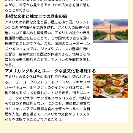
ながら、車窓から見えるアメリカの広大さを肌で感じ
ることができる。
多様な文化と独立までの歴史の旅
アメリカは多様な文化と長い歴史を持つ国。ワシント
ンD.C.の博物館や記念碑を訪れ、アメリカの歴史や政
治について学ぶのも興味深い。アメリカの独立や市民
権運動の歴史を辿ることで、この国の成り立ちを深く
理解することができる。また、南部のニューオーリン
ズやメンフィスでは、ジャズやブルースの音楽が街中
に響き、独特の文化と歴史が体感できる。地域ごとの
異なる歴史に触れることで、アメリカの多面性を楽し
める。
アメリカングルメとユニークな食文化を堪能する
アメリカの食文化はその多様性で世界的に知られてい
る。ニューヨークのストリートフードや、テキサスの
バーベキュー、ルイジアナのケイジャン料理など、各
地で異なるグルメを楽しむことができる。例えばニュ
ーヨークのピザやロサンゼルスのタコスなど、地域な
らではの名物は外せない。ほかにも、農産物が豊富な
カリフォルニアでは新鮮な食材を使ったヘルシーな料
理が人気。食を通じて、アメリカの文化やライフスタ
イルを体験することができるだろう。