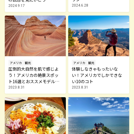
2024.6.28
2024.9.17
アメリカ
観光
アメリカ
観光
体験しなきゃもったいな
圧倒的大自然を肌で感じよ
い！アメリカでしかできな
う！アメリカの絶景スポッ
い10のコト
ト16選とおススメモデルコ
ース
2023.8.31
2023.8.31