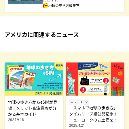
地球の歩き方編集室
アメリカに関連するニュース
地球の歩き方からeSIMが登
ニューヨーク
「スマホで地球の歩き方」
場！メリット＆注意点が分
タイムリープ編公開記念！
かる基本ガイド
ニューヨークのお土産を抽
2024.9.18
選で6名様にプレゼント ※
2025.4.21