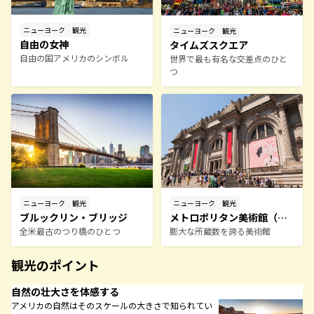
ンシスコは、自然と都市が美しく
た場所であり、どんな旅のスタイ
ニューヨーク
観光
ニューヨーク
観光
応えてくれる多彩な魅力にあふれ
自由の女神
タイムズスクエア
る。
自由の国アメリカのシンボル
世界で最も有名な交差点のひと
つ
ニューヨーク
観光
ニューヨーク
観光
ブルックリン・ブリッジ
メトロポリタン美術館（メ
全米最古のつり橋のひとつ
ット）
膨大な所蔵数を誇る美術館
観光のポイント
自然の壮大さを体感する
アメリカの自然はそのスケールの大きさで知られてい