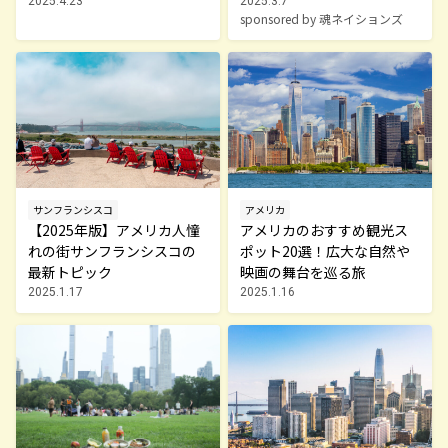
NS STORE NEW YORK」と
2025.4.23
2025.3.7
sponsored by 魂ネイションズ
は？
サンフランシスコ
アメリカ
【2025年版】アメリカ人憧
アメリカのおすすめ観光ス
れの街サンフランシスコの
ポット20選！広大な自然や
最新トピック
映画の舞台を巡る旅
2025.1.17
2025.1.16