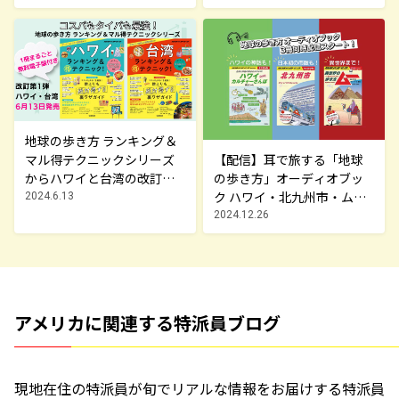
終了しました
地球の歩き方 ランキング＆
マル得テクニックシリーズ
【配信】耳で旅する「地球
からハワイと台湾の改訂版
の歩き方」オーディオブッ
が登場！最強ランキングと
ク ハワイ・北九州市・ムー
2024.6.13
お得に旅する裏ワザが凝
の3冊同時配信開始
2024.12.26
縮。
アメリカに関連する特派員ブログ
現地在住の特派員が旬でリアルな情報をお届けする特派員