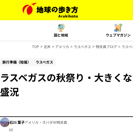
国と地域
ウェブマガジン
TOP
北米
アメリカ
ラスベガス
特派員ブログ
ラスベ
旅行準備（知識）
ラスベガス
ラスベガスの秋祭り・大きくな
盛況
石川 葉子
アメリカ・ネバダ州特派員
AD