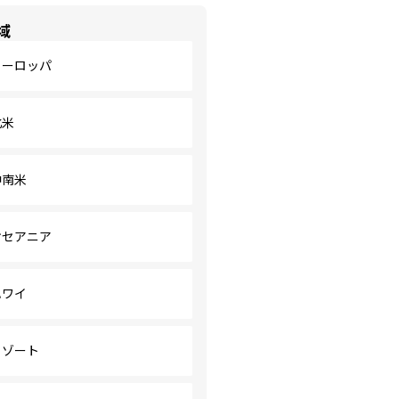
域
ヨーロッパ
北米
中南米
オセアニア
ハワイ
リゾート