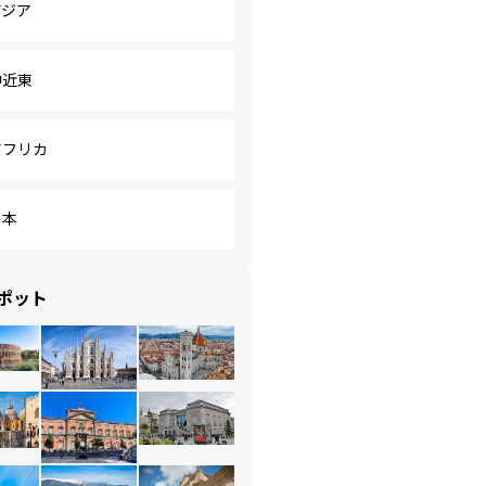
アジア
中近東
アフリカ
日本
ポット