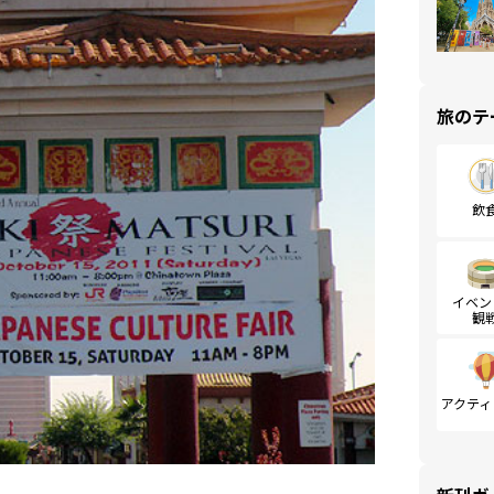
旅のテ
飲
イベン
観
アクティ