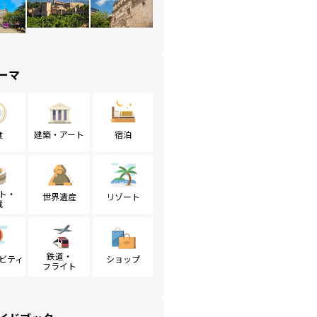
ーマ
食
建築・アート
宿泊
ト・
世界遺産
リゾート
戦
鉄道・
ビティ
ショップ
フライト