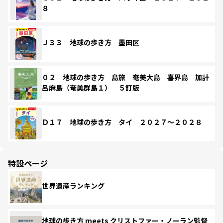
８
Ｊ３３ 地球の歩き方 墨田区
０２ 地球の歩き方 島旅 奄美大島 喜界島 加計
呂麻島（奄美群島１） ５訂版
Ｄ１７ 地球の歩き方 タイ ２０２７～２０２８
特設ページ
世界遺産ランキング
地球の歩き方 meets クリストファー・ノーラン監督