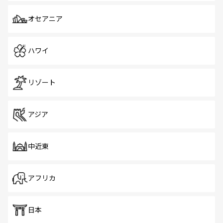
オセアニア
ハワイ
リゾート
アジア
中近東
アフリカ
日本