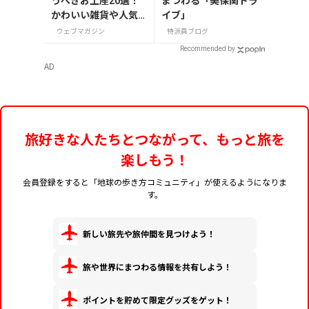
うべきお土産20選！
まつわる「美保関ドラ
かわいい雑貨や人気
イブ」
コスメを紹介
ウェブマガジン
特派員ブログ
Recommended by
AD
旅好きな人たちとつながって、もっと旅を
楽しもう！
会員登録をすると「地球の歩き方コミュニティ」が使えるようになりま
す。
新しい旅先や旅仲間を見つけよう！
旅や世界にまつわる情報を共有しよう！
ポイントを貯めて限定グッズをゲット！