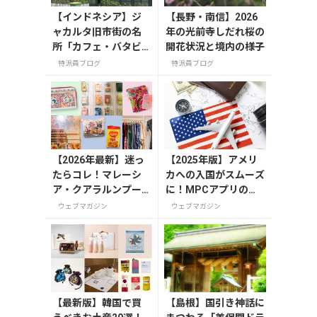
【インドネシア】ジ
【長野・南信】2026
ャカルタ旧市街の名
年の光前寺しだれ桜の
所「カフェ・バタビ
開花状況と境内の様子
ア」で味わう特別な
特派員ブログ
特派員ブログ
時間
【2026年最新】迷っ
【2025年版】アメリ
たらコレ！マレーシ
カへの入国がスムーズ
ア・クアラルンプー
に！MPCアプリの登
ルで絶対買いたいお
録方法や使い方を解説
ウェブマガジン
ウェブマガジン
土産15選
【最新版】韓国で買
【島根】国引き神話に