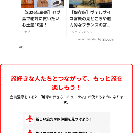
【2026年最新】セブ
【保存版】ヴェルサイ
島で絶対に買いたい
ユ宮殿の見どころや魅
お土産10選！
力的なフランスの宮
殿/庭園にせまる
セブ
ウェブマガジン
Recommended by
AD
旅好きな人たちとつながって、もっと旅を
楽しもう！
会員登録をすると「地球の歩き方コミュニティ」が使えるようになりま
す。
新しい旅先や旅仲間を見つけよう！