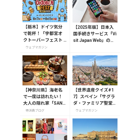
【栃木】ドイツ気分
【2025年版】日本入
で乾杯！「宇都宮オ
国手続きサービス「Vi
クトーバーフェスト L
sit Japan Web」の登
ight 2026」が8月7日
録方法や注意点を解説
ウェブマガジン
から開催
【神奈川県】海老名
【世界遺産クイズ#1
で一度は訪れたい！
7】スペイン「サグラ
大人の隠れ家「SAND
ダ・ファミリア聖堂」
GLASS 熾火」で味わ
の12本の塔が象徴す
特派員ブログ
ウェブマガジン
うアフタヌーンティ
るものは何？
ー