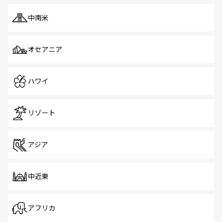
中南米
オセアニア
ハワイ
リゾート
アジア
中近東
アフリカ