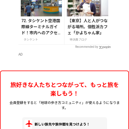
72. タシケント空港国
【東京】人と人がつな
際線ターミナルガイ
がる場所。個性派カフ
ド！市内へのアクセ
ェ「かよちゃん家」
ス・両替・お店情報et
タシケント
特派員ブログ
c
Recommended by
AD
旅好きな人たちとつながって、もっと旅を
楽しもう！
会員登録をすると「地球の歩き方コミュニティ」が使えるようになりま
す。
新しい旅先や旅仲間を見つけよう！