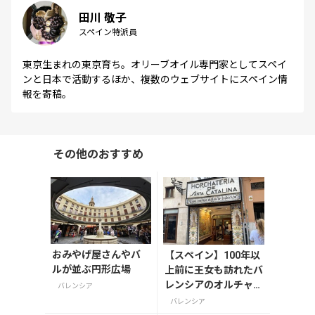
田川 敬子
スペイン特派員
東京生まれの東京育ち。オリーブオイル専門家としてスペイ
ンと日本で活動するほか、複数のウェブサイトにスペイン情
報を寄稿。
その他のおすすめ
おみやげ屋さんやバ
【スペイン】100年以
ルが並ぶ円形広場
上前に王女も訪れたバ
レンシアのオルチャー
バレンシア
タカフェ
バレンシア