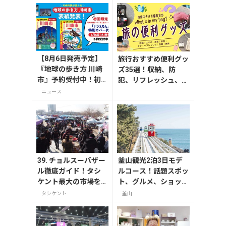
【8月6日発売予定】
旅行おすすめ便利グッ
『地球の歩き方 川崎
ズ35選！収納、防
市』予約受付中！初
犯、リフレッシュ、ど
回限定版は「ドラえ
れを持って行く？【編
ニュース
もん」特別カバー付
集者の旅の持ち物】
き
39. チョルスーバザー
釜山観光2泊3日モデ
ル徹底ガイド！タシ
ルコース！話題スポッ
ケント最大の市場を
ト、グルメ、ショッピ
大探検
ングを満喫
タシケント
釜山