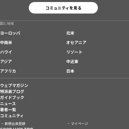
コミュニティを見る
国と地域
ヨーロッパ
北米
中南米
オセアニア
ハワイ
リゾート
アジア
中近東
アフリカ
日本
ウェブマガジン
特派員ブログ
ガイドブック
ニュース
著者一覧
コミュニティ
新規会員登録
マイページ
GOOD LUCK TRIP