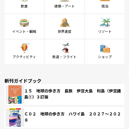
飲食
建築・アート
宿泊
イベント・観戦
世界遺産
リゾート
アクティビティ
鉄道・フライト
ショップ
新刊ガイドブック
１５ 地球の歩き方 島旅 伊豆大島 利島（伊豆諸
島①）３訂版
Ｃ０２ 地球の歩き方 ハワイ島 ２０２７～２０２
８