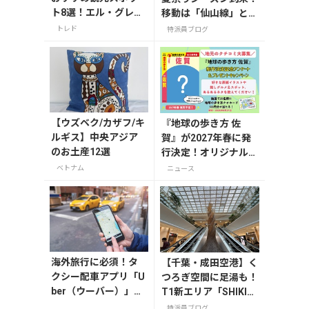
ト8選！エル・グレコ
移動は「仙山線」と
の傑作や古都の魅力
「高速バス」どっちが
トレド
特派員ブログ
を満喫
正解？
【ウズベク/カザフ/キ
『地球の歩き方 佐
ルギス】中央アジア
賀』が2027年春に発
のお土産12選
行決定！オリジナルグ
ッズが当たる発行記念
ベトナム
ニュース
アンケート実施中
海外旅行に必須！タ
【千葉・成田空港】く
クシー配車アプリ「U
つろぎ空間に足湯も！
ber（ウーバー）」の
T1新エリア「SHIKIS
登録・利用方法
AI GARDEN」
特派員ブログ