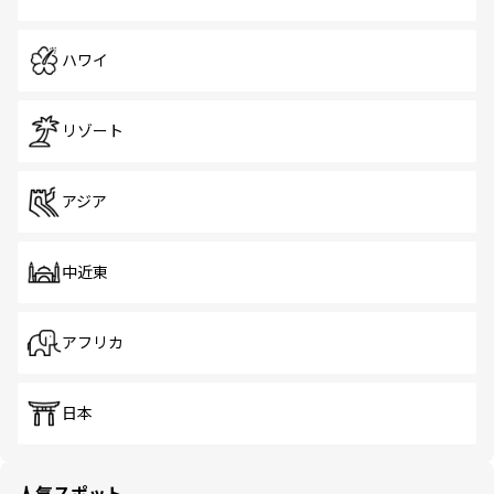
ハワイ
リゾート
アジア
中近東
アフリカ
日本
人気スポット