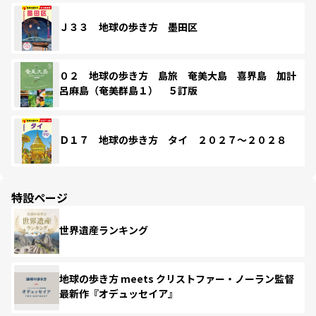
Ｊ３３ 地球の歩き方 墨田区
０２ 地球の歩き方 島旅 奄美大島 喜界島 加計
呂麻島（奄美群島１） ５訂版
Ｄ１７ 地球の歩き方 タイ ２０２７～２０２８
特設ページ
世界遺産ランキング
地球の歩き方 meets クリストファー・ノーラン監督
最新作『オデュッセイア』