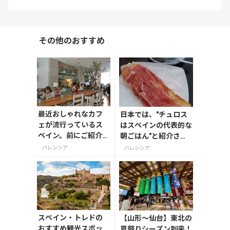
その他のおすすめ
最近おしゃれなカフ
日本では、"チュロス
ェが流行っているス
はスペインの代表的な
ペイン。前にご紹介し
朝ごはん"と紹介され
たLa Más Bonitaのよ
ることが多々あり、
バレンシア
バレンシア
うに、
スペイン・トレドの
【山形〜仙台】東北の
おすすめ観光スポッ
夏祭りシーズン到来！