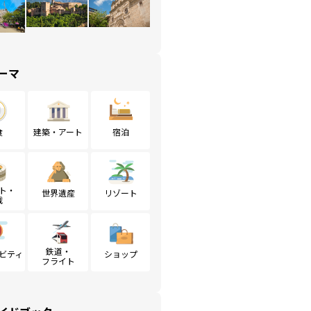
ーマ
食
建築・アート
宿泊
ト・
世界遺産
リゾート
戦
鉄道・
ビティ
ショップ
フライト