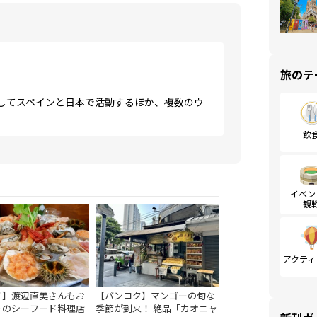
旅のテ
してスペインと日本で活動するほか、複数のウ
飲
イベン
観
アクティ
ノ】渡辺直美さんもお
【バンコク】マンゴーの旬な
りのシーフード料理店
季節が到来！ 絶品「カオニャ