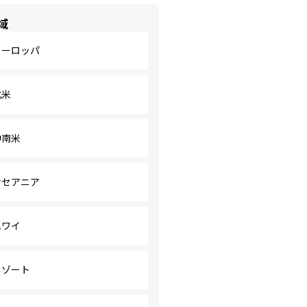
域
ヨーロッパ
北米
中南米
オセアニア
ハワイ
リゾート