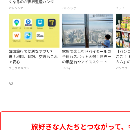
くなるのが世界遺産ハンタ
ー。そんな方に
バレンシア
バレンシア
ミラノ
韓国旅行で便利なアプリ7
家族で楽しむドバイモールの
【バン
選！地図、翻訳、交通もこれ
子連れスポット５選！世界一
ここ！ 
で安心
の展望台やアイススケート場
カム」
をご紹介
ウェブマガジン
ドバイ
バンコク
AD
旅好きな人たちとつながって、