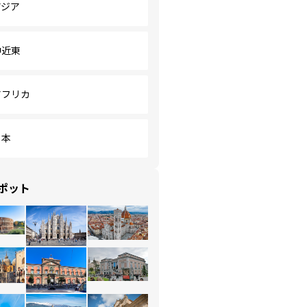
アジア
中近東
アフリカ
日本
ポット