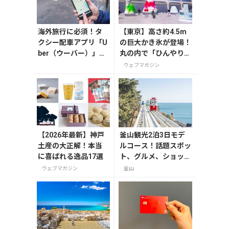
海外旅行に必須！タ
【東京】高さ約4.5m
クシー配車アプリ「U
の巨大かき氷が登場！
ber（ウーバー）」の
丸の内で「ひんやりＫ
登録・利用方法
ＩＴＴＥ」が8月7日
ウェブマガジン
から開催
【2026年最新】神戸
釜山観光2泊3日モデ
土産の大正解！本当
ルコース！話題スポッ
に喜ばれる逸品17選
ト、グルメ、ショッピ
ングを満喫
ウェブマガジン
釜山