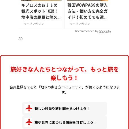
キプロスのおすすめ
韓国WOWPASSの購入
観光スポット10選！
方法・使い方を完全ガ
地中海の絶景と悠久
イド！初めてでも迷わ
の歴史を巡る
ない
ウェブマガジン
ウェブマガジン
Recommended by
AD
旅好きな人たちとつながって、もっと旅を
楽しもう！
会員登録をすると「地球の歩き方コミュニティ」が使えるようになりま
す。
新しい旅先や旅仲間を見つけよう！
旅や世界にまつわる情報を共有しよう！