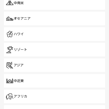
中南米
オセアニア
ハワイ
リゾート
アジア
中近東
アフリカ