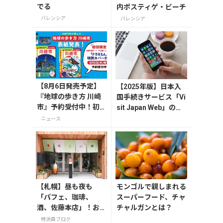
でる
内ポスティゲ・ビーチ
バレンシア
バレンシア
【8月6日発売予定】
【2025年版】日本入
『地球の歩き方 川崎
国手続きサービス「Vi
市』予約受付中！初
sit Japan Web」の登
回限定版は「ドラえ
録方法や注意点を解説
ニュース
もん」特別カバー付
き
【札幌】昼も夜も
モンゴルで親しまれる
「パフェ、珈琲、
スーパーフード、チャ
酒、佐藤本店」！お
チャルガンとは？
土産は「佐藤堂本
特派員ブログ