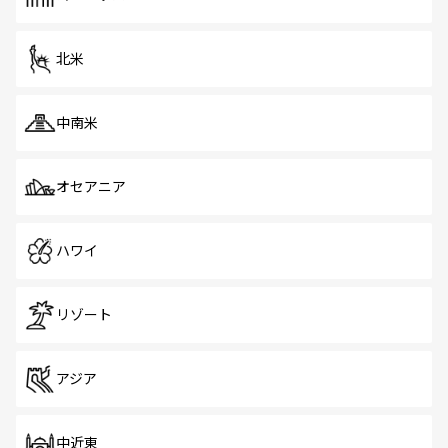
北米
中南米
オセアニア
ハワイ
リゾート
アジア
中近東