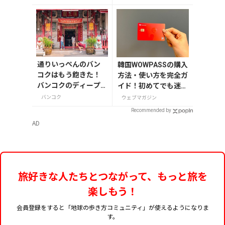
店」で
通りいっぺんのバン
韓国WOWPASSの購入
コクはもう飽きた！
方法・使い方を完全ガ
バンコクのディープ
イド！初めてでも迷わ
で穴場のおすすめス
ない
バンコク
ウェブマガジン
ポットはここだ！
Recommended by
AD
旅好きな人たちとつながって、もっと旅を
楽しもう！
会員登録をすると「地球の歩き方コミュニティ」が使えるようになりま
す。