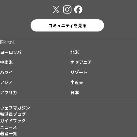
コミュニティを見る
国と地域
ヨーロッパ
北米
中南米
オセアニア
ハワイ
リゾート
アジア
中近東
アフリカ
日本
ウェブマガジン
特派員ブログ
ガイドブック
ニュース
著者一覧