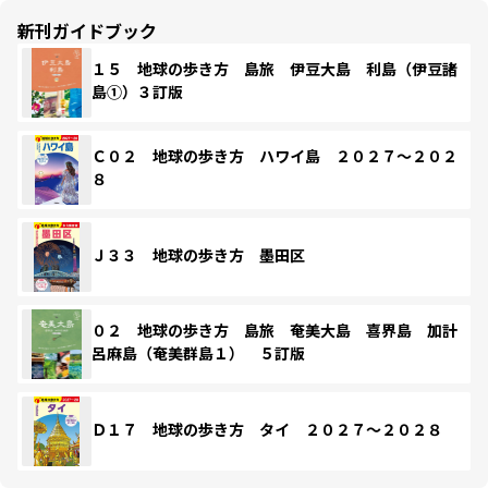
新刊ガイドブック
１５ 地球の歩き方 島旅 伊豆大島 利島（伊豆諸
島①）３訂版
Ｃ０２ 地球の歩き方 ハワイ島 ２０２７～２０２
８
Ｊ３３ 地球の歩き方 墨田区
０２ 地球の歩き方 島旅 奄美大島 喜界島 加計
呂麻島（奄美群島１） ５訂版
Ｄ１７ 地球の歩き方 タイ ２０２７～２０２８