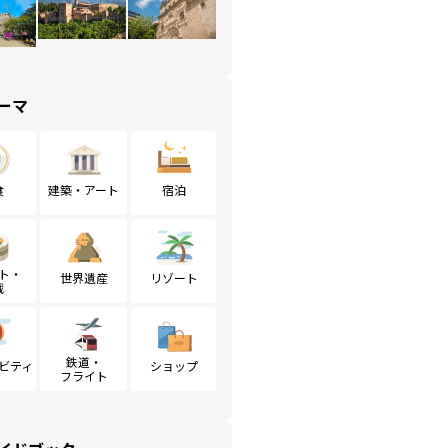
ーマ
食
建築・アート
宿泊
ト・
世界遺産
リゾート
戦
鉄道・
ビティ
ショップ
フライト