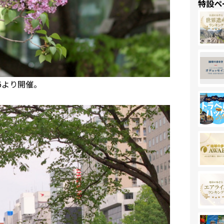
特設ペ
6より開催。