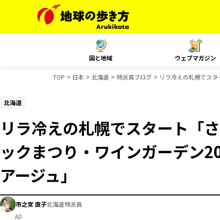
国と地域
ウェブマガジン
TOP
日本
北海道
特派員ブログ
リラ冷えの札幌でスタ
北海道
リラ冷えの札幌でスタート「さ
ックまつり・ワインガーデン20
アージュ」
市之宮 直子
北海道特派員
AD