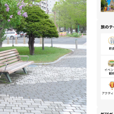
旅のテ
飲
イベン
観
アクティ