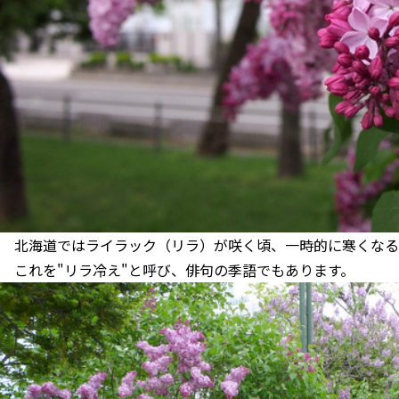
北海道ではライラック（リラ）が咲く頃、一時的に寒くなる
これを"リラ冷え"と呼び、俳句の季語でもあります。