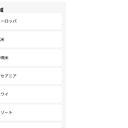
域
ヨーロッパ
北米
中南米
オセアニア
ハワイ
リゾート