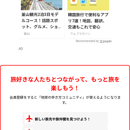
釜山観光2泊3日モデ
韓国旅行で便利なアプ
ルコース！話題スポ
リ7選！地図、翻訳、
ット、グルメ、ショ
交通もこれで安心
ッピングを満喫
釜山
ウェブマガジン
Recommended by
AD
旅好きな人たちとつながって、もっと旅を
楽しもう！
会員登録をすると「地球の歩き方コミュニティ」が使えるようになりま
す。
新しい旅先や旅仲間を見つけよう！