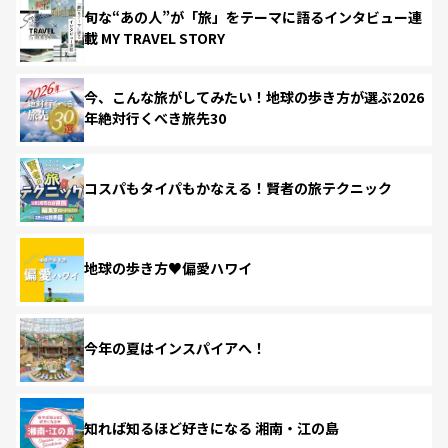
旬な“あの人”が「旅」をテーマに語るインタビュー連
載 MY TRAVEL STORY
今、こんな旅がしてみたい！地球の歩き方が選ぶ2026
年絶対行くべき旅先30
コスパもタイパもかなえる！賢者の旅テクニック
地球の歩き方♥偏愛ハワイ
今年の夏はインスパイアへ！
知れば知るほど好きになる 湘南・江の島