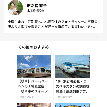
市之宮 直子
北海道特派員
小樽生まれ、江別育ち、札幌在住のフォトライター。三度の
飯より北海道を撮ることが好きな道産子北海道Loverです。
その他のおすすめ
【岐阜】バームクー
104. 旅行者必見・ウ
ヘンの工場直営店─
ズベキスタンの鉄道攻
─岐阜市のスイーツ
略法！高速列車アフラ
スポット「FLEUR
シアブ号から旅情あふ
特派員ブログ
特派員ブログ
（フルール）」
れる夜行列車まで