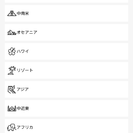
中南米
オセアニア
ハワイ
リゾート
アジア
中近東
アフリカ