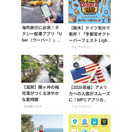
海外旅行に必須！タ
【栃木】ドイツ気分で
クシー配車アプリ「U
乾杯！「宇都宮オクト
ber（ウーバー）」の
ーバーフェスト Light
登録・利用方法
2026」が8月7日から
ウェブマガジン
開催
【滋賀】醒ヶ井の梅
【2025年版】アメリ
花藻がつくる涼やか
カへの入国がスムーズ
な夏時間
に！MPCアプリの登
録方法や使い方を解説
特派員ブログ
ウェブマガジン