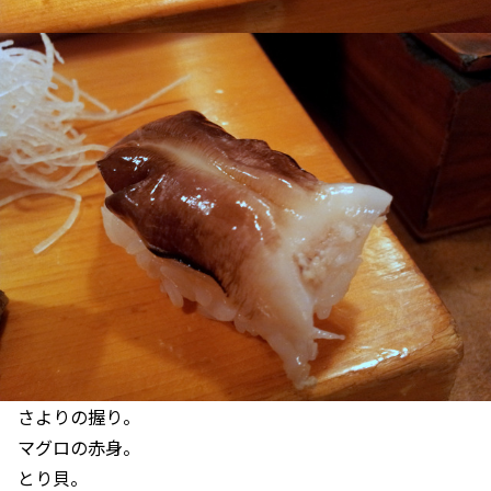
さよりの握り。
マグロの赤身。
とり貝。