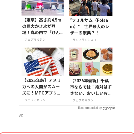
【東京】高さ約4.5m
“フォルサム（Folsa
の巨大かき氷が登
m）” 世界最大のレ
場！丸の内で「ひん
ザーの祭典？！
やりＫＩＴＴＥ」が8
ウェブマガジン
サンフランシスコ
月7日から開催
【2025年版】アメリ
【2026年最新】千葉
カへの入国がスムー
市ならでは！絶対はず
ズに！MPCアプリの
さない、おいしいお土
登録方法や使い方を
産10選
ウェブマガジン
ウェブマガジン
解説
Recommended by
AD