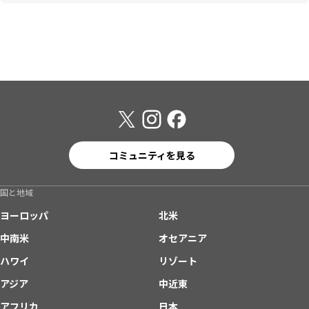
コミュニティを見る
国と地域
ヨーロッパ
北米
中南米
オセアニア
ハワイ
リゾート
アジア
中近東
アフリカ
日本