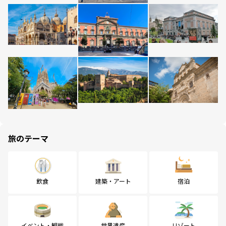
旅のテーマ
飲食
建築・アート
宿泊
イベント・観戦
世界遺産
リゾート