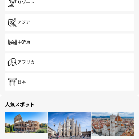
リゾート
アジア
中近東
アフリカ
日本
人気スポット