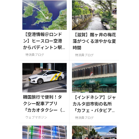
【空港情報＠ロンド
【滋賀】醒ヶ井の梅花
ン】ヒースロー空港
藻がつくる涼やかな夏
からパディントン駅
時間
まで！入国から市内
特派員ブログ
特派員ブログ
への移動ガイド（202
5年夏版）
韓国旅行で便利！タ
【インドネシア】ジャ
クシー配車アプリ
カルタ旧市街の名所
「カカオタクシー（K
「カフェ・バタビア」
AKAO T）」の登録・
で味わう特別な時間
ウェブマガジン
特派員ブログ
利用方法