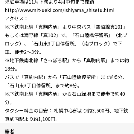
※駐車場は11月下旬より4月中旬まで閉鎖
http://www.mit-ueki.com/ishiyama_shisetu.html
アクセス：
地下鉄南北線「真駒内駅」より中央バス「空沼線真101」
もしくは滝野線「真102」で、「石山陸橋停留所」（北ブ
ロック）、「石山東3丁目停留所」（南ブロック）で下
車、徒歩2～3分。
※地下鉄南北線「さっぽろ駅」から「真駒内駅」までは約
18分。
バスで「真駒内駅」から「石山陸橋停留所」まで約5分、
「石山東3丁目停留所」まで約8分。
地下鉄南北線「真駒内駅」から石山緑地まで徒歩で約40
分。
タクシー料金の目安： 札幌中心部より約3,500円、地下鉄
真駒内駅より約1,100円。
筆者