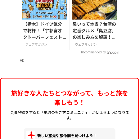
【栃木】ドイツ気分
臭いって本当？台湾の
で乾杯！「宇都宮オ
定番グルメ「臭豆腐」
クトーバーフェスト L
の楽しみ方を解説！定
ight 2026」が8月7日
番メニューとおすすめ
ウェブマガジン
ウェブマガジン
から開催
店も紹介
Recommended by
AD
旅好きな人たちとつながって、もっと旅を
楽しもう！
会員登録をすると「地球の歩き方コミュニティ」が使えるようになりま
す。
新しい旅先や旅仲間を見つけよう！