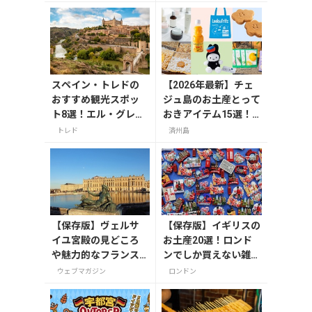
オープン！
スペイン・トレドの
【2026年最新】チェ
おすすめ観光スポッ
ジュ島のお土産とって
ト8選！エル・グレコ
おきアイテム15選！
の傑作や古都の魅力
お菓子やかわいい雑
トレド
済州島
を満喫
貨、限定コスメまで
【保存版】ヴェルサ
【保存版】イギリスの
イユ宮殿の見どころ
お土産20選！ロンド
や魅力的なフランス
ンでしか買えない雑
の宮殿/庭園にせまる
貨/お菓子/紅茶まで徹
ウェブマガジン
ロンドン
底紹介