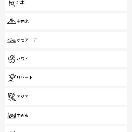
北米
中南米
オセアニア
ハワイ
リゾート
アジア
中近東