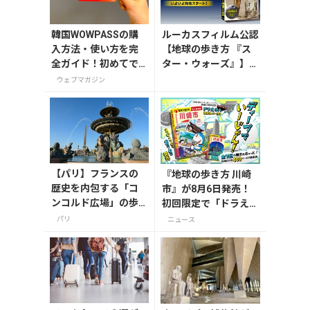
韓国WOWPASSの購
ルーカスフィルム公認
入方法・使い方を完
【地球の歩き方 『ス
全ガイド！初めてで
ター・ウォーズ』】が
も迷わない
7月31日発売！初回限
ウェブマガジン
定版はホログラム仕様
の特製リバーシブル帯
付き
【パリ】フランスの
『地球の歩き方 川崎
歴史を内包する「コ
市』が8月6日発売！
ンコルド広場」の歩
初回限定で「ドラえも
き方
ん」描き下ろし特別カ
パリ
ニュース
バー付き