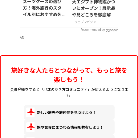
スーツケースの選び
大エジプト博物館がつ
方！海外旅行のスタ
いにオープン！展示品
イル別におすすめを
や見どころを徹底解説
解説
【今旅2026】
ウェブマガジン
Recommended by
AD
旅好きな人たちとつながって、もっと旅を
楽しもう！
会員登録をすると「地球の歩き方コミュニティ」が使えるようになりま
す。
新しい旅先や旅仲間を見つけよう！
旅や世界にまつわる情報を共有しよう！