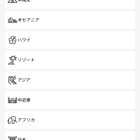
オセアニア
ハワイ
リゾート
アジア
中近東
アフリカ
日本