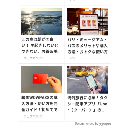
パリ
説
江の島は朝が面白
パリ・ミュージアム・
い！ 早起きしないと
パスのメリットや購入
できない、お得＆美
方法・おトクな使い方
味しいがたくさんの
ウェブマガジン
パリ
体験をしよう
韓国WOWPASSの購
海外旅行に必須！タク
入方法・使い方を完
シー配車アプリ「Ube
全ガイド！初めてで
r（ウーバー）」の登
も迷わない
録・利用方法
ウェブマガジン
Recommended by