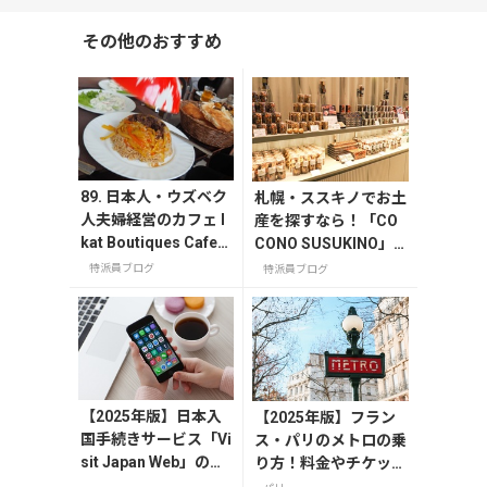
その他のおすすめ
89. 日本人・ウズベク
札幌・ススキノでお土
人夫婦経営のカフェ I
産を探すなら！「CO
kat Boutiques Cafe
CONO SUSUKINO」
はサマルカンド旅の
お土産編
特派員ブログ
特派員ブログ
心強い味方
【2025年版】日本入
【2025年版】フラン
国手続きサービス「Vi
ス・パリのメトロの乗
sit Japan Web」の登
り方！料金やチケット
録方法や注意点を解
の種類、注意点を解説