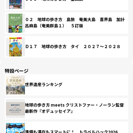
０２ 地球の歩き方 島旅 奄美大島 喜界島 加計
呂麻島（奄美群島１） ５訂版
Ｄ１７ 地球の歩き方 タイ ２０２７～２０２８
特設ページ
世界遺産ランキング
地球の歩き方 meets クリストファー・ノーラン監督
最新作『オデュッセイア』
準備も滞在もスマートに！ トラベルハック2026