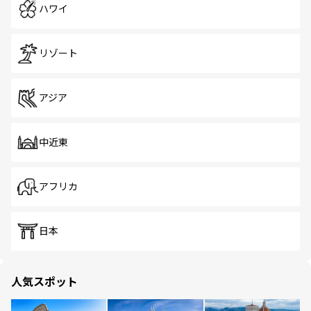
ハワイ
リゾート
アジア
中近東
アフリカ
日本
人気スポット