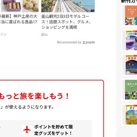
新刊ガ
6年最新】神戸土産の大
釜山観光2泊3日モデルコー
当に喜ばれる逸品17
ス！話題スポット、グルメ、
ショッピングを満喫
ガジン
釜山
Recommended by
もっと旅を楽しもう！
ィ」が使えるようになります。
る
ポイントを貯めて限
！
定グッズをゲット！