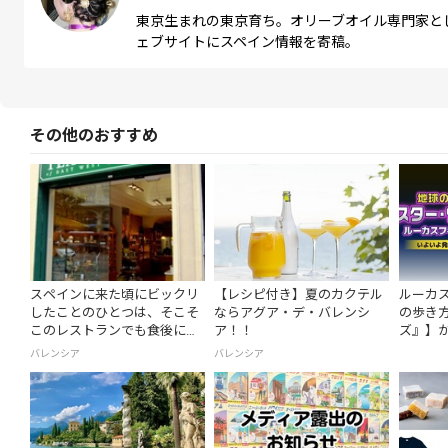
東京生まれの東京育ち。オリーブオイル専門家と
ェブサイトにスペイン情報を寄稿。
その他のおすすめ
スペインに来た頃にビックリ
【レシピ付き】夏のカクテル
ルーカ
したことのひとつは、そこそ
ならアグア・デ・バレンシ
の歩き方
このレストランでも食後に紅
ア！！
ズ』】が
茶を頼むと
限定版
バレンシア
バレンシア
製リバ