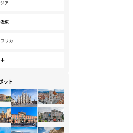
アジア
中近東
アフリカ
日本
ポット