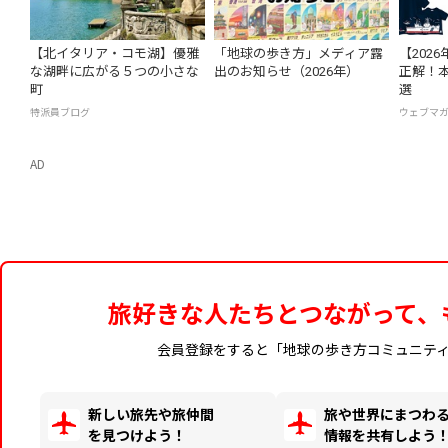
【北イタリア・コモ湖】優雅
「地球の歩き方」メディア露
【202
な湖畔に広がる５つの小さな
出のお知らせ（2026年）
正解！本
町
選
特派員ブログ
ウェブマ
AD
旅好きな人たちとつながって、
会員登録をすると「地球の歩き方コミュニテ
新しい旅先や旅仲間
旅や世界にまつわ
を見つけよう！
情報を共有しよう