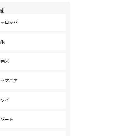
域
ヨーロッパ
北米
中南米
オセアニア
ハワイ
リゾート