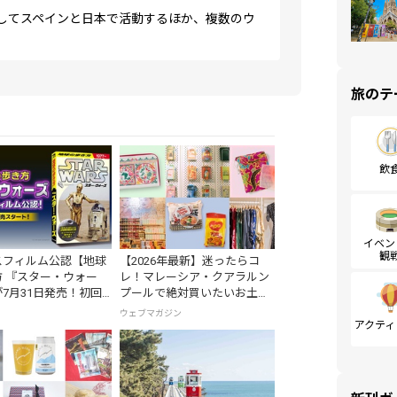
してスペインと日本で活動するほか、複数のウ
旅のテ
飲
イベン
観
スフィルム公認【地球
【2026年最新】迷ったらコ
 『スター・ウォー
レ！マレーシア・クアラルン
7月31日発売！初回
プールで絶対買いたいお土産
はホログラム仕様の特
15選
ウェブマガジン
アクティ
ーシブル帯付き