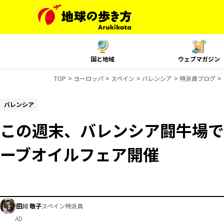
国と地域
ウェブマガジン
TOP
ヨーロッパ
スペイン
バレンシア
特派員ブログ
バレンシア
この週末、バレンシア闘牛場で
ーブオイルフェア開催
田川 敬子
スペイン特派員
AD