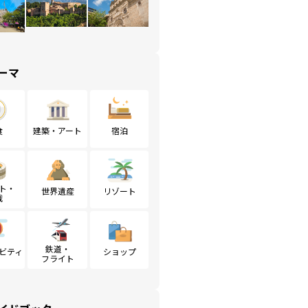
ーマ
食
建築・アート
宿泊
ト・
世界遺産
リゾート
戦
鉄道・
ビティ
ショップ
フライト