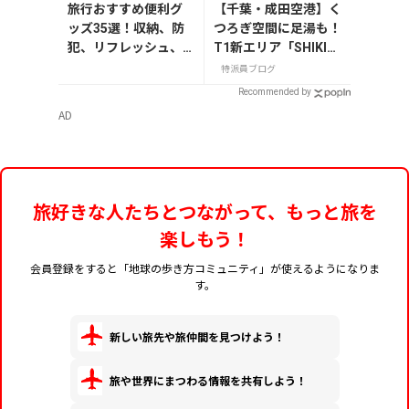
旅行おすすめ便利グ
【千葉・成田空港】く
ッズ35選！収納、防
つろぎ空間に足湯も！
犯、リフレッシュ、
T1新エリア「SHIKIS
どれを持って行く？
AI GARDEN」
特派員ブログ
【編集者の旅の持ち
Recommended by
物】
AD
旅好きな人たちとつながって、もっと旅を
楽しもう！
会員登録をすると「地球の歩き方コミュニティ」が使えるようになりま
す。
新しい旅先や旅仲間を見つけよう！
旅や世界にまつわる情報を共有しよう！