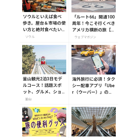
ソウルといえば食べ
「ルート66」開通100
歩き。屋台＆市場の使
周年！今こそ行くべき
い方と絶対食べたい
アメリカ横断の旅【今
今どきB級グルメ
旅2026】
ソウル
ウェブマガジン
釜山観光2泊3日モデ
海外旅行に必須！タク
ルコース！話題スポ
シー配車アプリ「Ube
ット、グルメ、ショ
r（ウーバー）」の登
ッピングを満喫
録・利用方法
釜山