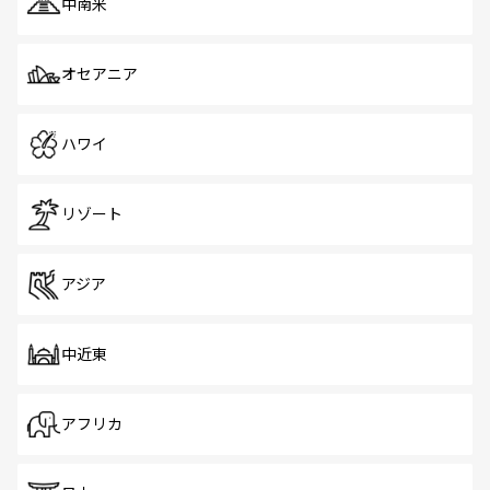
中南米
オセアニア
ハワイ
リゾート
アジア
中近東
アフリカ