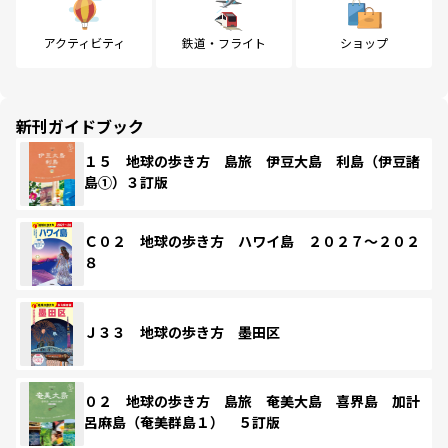
アクティビティ
鉄道・フライト
ショップ
新刊ガイドブック
１５ 地球の歩き方 島旅 伊豆大島 利島（伊豆諸
島①）３訂版
Ｃ０２ 地球の歩き方 ハワイ島 ２０２７～２０２
８
Ｊ３３ 地球の歩き方 墨田区
０２ 地球の歩き方 島旅 奄美大島 喜界島 加計
呂麻島（奄美群島１） ５訂版