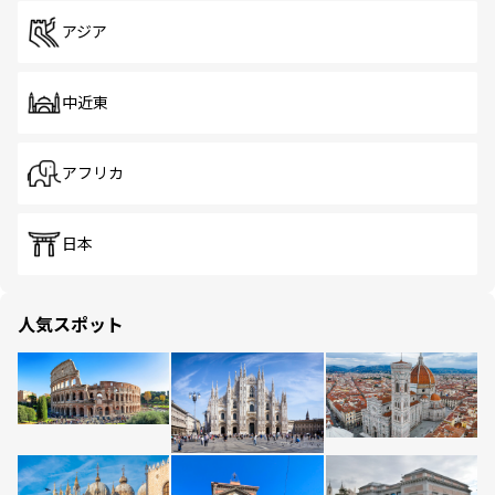
アジア
中近東
アフリカ
日本
人気スポット