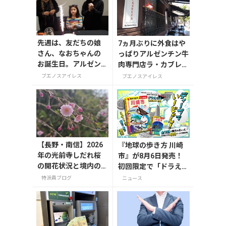
先週は、友だちの娘
7ヵ月ぶりに外食はや
さん、なおちゃんの
っぱりアルゼンチン牛
お誕生日。アルゼン
肉専門店ラ・カブレラ
チンでは ハッピーバ
La Cabrera
ブエノスアイレス
ブエノスアイレス
ースデーソングのテ
ーマで
【長野・南信】2026
『地球の歩き方 川崎
年の光前寺しだれ桜
市』が8月6日発売！
の開花状況と境内の
初回限定で「ドラえも
様子
ん」描き下ろし特別カ
特派員ブログ
ニュース
バー付き