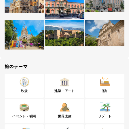
旅のテーマ
飲食
建築・アート
宿泊
イベント・観戦
世界遺産
リゾート