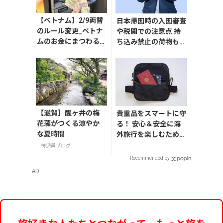
【ベトナム】2/9両替
日本帰国時の入国審査
のルール変更_ベトナ
や税関での注意点 持
ムのお金にまつわる
ち込み禁止の荷物も解
エトセトラ（ハノイ
説
編）
【滋賀】醒ヶ井の梅
貴重品をスマートに守
花藻がつくる涼やか
る！ 安心＆安全に海
な夏時間
外旅行を楽しむための
セキュリティーポーチ
特派員ブログ
Recommended by
AD