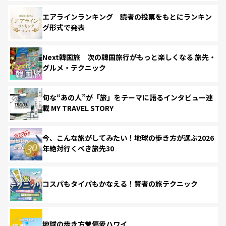
エアラインランキング 読者の投票をもとにランキン
グ形式で発表
Next韓国旅 次の韓国旅行がもっと楽しくなる 旅先・
グルメ・テクニック
旬な“あの人”が「旅」をテーマに語るインタビュー連
載 MY TRAVEL STORY
今、こんな旅がしてみたい！地球の歩き方が選ぶ2026
年絶対行くべき旅先30
コスパもタイパもかなえる！賢者の旅テクニック
地球の歩き方♥偏愛ハワイ