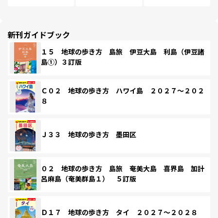
新刊ガイドブック
１５ 地球の歩き方 島旅 伊豆大島 利島（伊豆諸
島①）３訂版
Ｃ０２ 地球の歩き方 ハワイ島 ２０２７～２０２
８
Ｊ３３ 地球の歩き方 墨田区
０２ 地球の歩き方 島旅 奄美大島 喜界島 加計
呂麻島（奄美群島１） ５訂版
Ｄ１７ 地球の歩き方 タイ ２０２７～２０２８