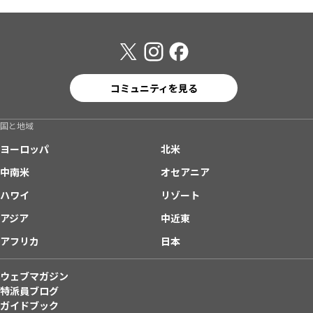
コミュニティを見る
国と地域
ヨーロッパ
北米
中南米
オセアニア
ハワイ
リゾート
アジア
中近東
アフリカ
日本
ウェブマガジン
特派員ブログ
ガイドブック