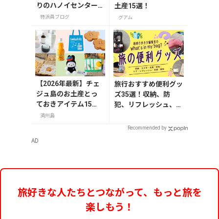
りのハノイセンター
土産15選！
にお土産を探しに行
特派員ブログ
グアム
ってみた！
【2026年最新】チェ
旅行おすすめ便利グッ
ジュ島のお土産とっ
ズ35選！収納、防
ておきアイテム15
犯、リフレッシュ、ど
選！お菓子やかわい
れを持って行く？【編
済州島
い雑貨、限定コスメ
集者の旅の持ち物】
Recommended by
まで
AD
旅好きな人たちとつながって、もっと旅を
楽しもう！