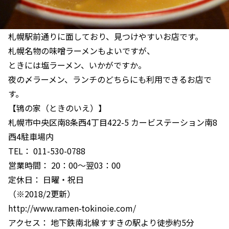
札幌駅前通りに面しており、見つけやすいお店です。
札幌名物の味噌ラーメンもよいですが、
ときには塩ラーメン、いかがですか。
夜の〆ラーメン、ランチのどちらにも利用できるお店で
す。
【鴇の家（ときのいえ）】
札幌市中央区南8条西4丁目422-5 カービステーション南8
西4駐車場内
TEL： 011-530-0788
営業時間： 20：00～翌03：00
定休日： 日曜・祝日
（※2018/2更新）
http://www.ramen-tokinoie.com/
アクセス： 地下鉄南北線すすきの駅より徒歩約5分