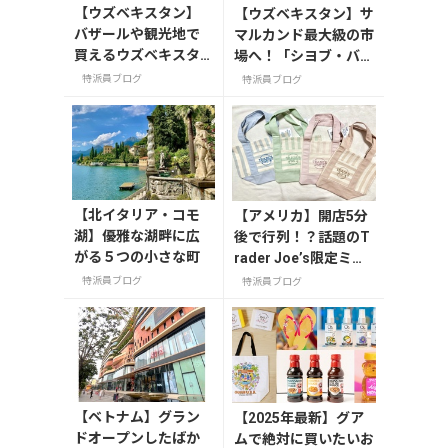
【ウズベキスタン】
【ウズベキスタン】サ
バザールや観光地で
マルカンド最大級の市
買えるウズベキスタ
場へ！「シヨブ・バザ
ンのお土産
ール」で購入したいお
特派員ブログ
特派員ブログ
すすめ品5選
【北イタリア・コモ
【アメリカ】開店5分
湖】優雅な湖畔に広
後で行列！？話題のT
がる５つの小さな町
rader Joe’s限定ミニ
トート発売日レポ
特派員ブログ
特派員ブログ
【ベトナム】グラン
【2025年最新】グア
ドオープンしたばか
ムで絶対に買いたいお