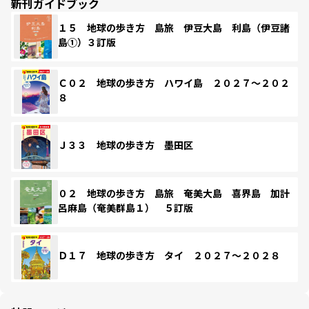
新刊ガイドブック
１５ 地球の歩き方 島旅 伊豆大島 利島（伊豆諸
島①）３訂版
Ｃ０２ 地球の歩き方 ハワイ島 ２０２７～２０２
８
Ｊ３３ 地球の歩き方 墨田区
０２ 地球の歩き方 島旅 奄美大島 喜界島 加計
呂麻島（奄美群島１） ５訂版
Ｄ１７ 地球の歩き方 タイ ２０２７～２０２８