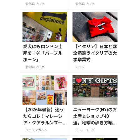
「カテプリ」は、
特派員ブログ
特派員ブログ
愛犬にもロンドン土
【イタリア】日本とは
産を！＠「パープル
全然違うイタリアの大
ボーン」
学卒業式
特派員ブログ
ミラノ
【2026年最新】迷っ
ニューヨーク(NY)のお
たらコレ！マレーシ
土産＆ショップ40
ア・クアラルンプー
選。地球の歩き方編集
ルで絶対買いたいお
者セレクト！
ウェブマガジン
ニューヨーク
土産15選