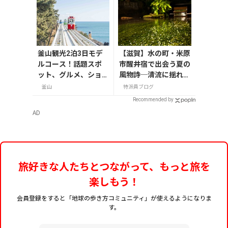
釜山観光2泊3日モデ
【滋賀】水の町・米原
ルコース！話題スポ
市醒井宿で出会う夏の
ット、グルメ、ショ
風物詩─清流に揺れる
ッピングを満喫
梅花藻（8/24までラ
釜山
特派員ブログ
イトアップ実施中）
Recommended by
AD
旅好きな人たちとつながって、もっと旅を
楽しもう！
会員登録をすると「地球の歩き方コミュニティ」が使えるようになりま
す。