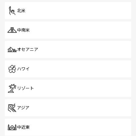
北米
中南米
オセアニア
ハワイ
リゾート
アジア
中近東