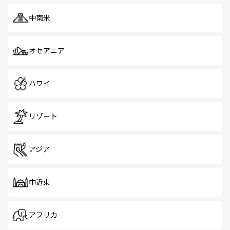
中南米
オセアニア
ハワイ
リゾート
アジア
中近東
アフリカ