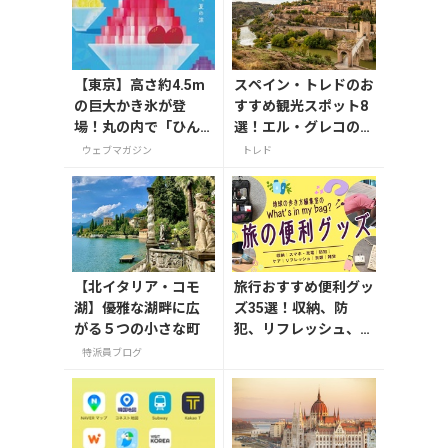
【東京】高さ約4.5m
スペイン・トレドのお
の巨大かき氷が登
すすめ観光スポット8
場！丸の内で「ひん
選！エル・グレコの傑
やりＫＩＴＴＥ」が8
作や古都の魅力を満喫
ウェブマガジン
トレド
月7日から開催の画像
一覧
【北イタリア・コモ
旅行おすすめ便利グッ
湖】優雅な湖畔に広
ズ35選！収納、防
がる５つの小さな町
犯、リフレッシュ、ど
れを持って行く？【編
特派員ブログ
集者の旅の持ち物】