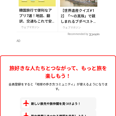
韓国旅行で便利なア
【世界遺産クイズ#1
プリ7選！地図、翻
2】「～の真珠」で親
訳、交通もこれで安
しまれるブダペストの
心
愛称は何？
ウェブマガジン
ウェブマガジン
Recommended by
AD
旅好きな人たちとつながって、もっと旅を
楽しもう！
会員登録をすると「地球の歩き方コミュニティ」が使えるようになりま
す。
新しい旅先や旅仲間を見つけよう！
旅や世界にまつわる情報を共有しよう！