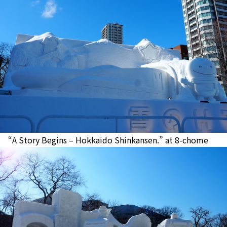
“A Story Begins – Hokkaido Shinkansen.” at 8-chome