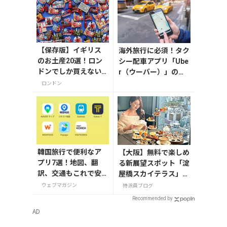
【保存版】イギリス
海外旅行に必須！タク
のお土産20選！ロン
シー配車アプリ「Ube
ドンでしか買えない
r（ウーバー）」の登
雑貨/お菓子/紅茶まで
録・利用方法
ロンドン
徹底紹介
韓国旅行で便利なア
【大阪】無料で楽しめ
プリ7選！地図、翻
る新展望スポット「淀
訳、交通もこれで安
屋橋スカイテラス」と
心
30階アフタヌーンテ
ウェブマガジン
特派員ブログ
ィー
Recommended by
AD