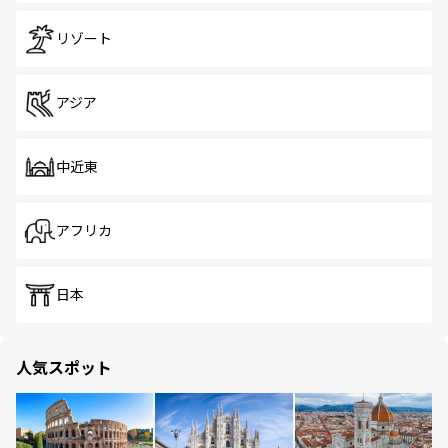
リゾート
アジア
中近東
アフリカ
日本
人気スポット