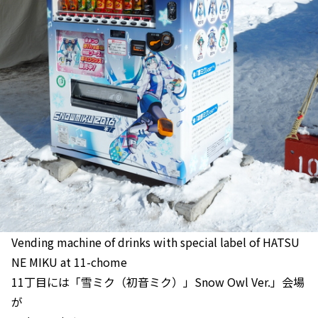
Vending machine of drinks with special label of HATSU
NE MIKU at 11-chome
11丁目には「雪ミク（初音ミク）」Snow Owl Ver.」会場
が