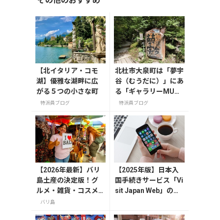
その他のおすすめ
【北イタリア・コモ
北杜市大泉町は「夢宇
湖】優雅な湖畔に広
谷（むうだに）」にあ
がる５つの小さな町
る「ギャラリーMU
U」を紹介します。
特派員ブログ
特派員ブログ
【2026年最新】バリ
【2025年版】日本入
島土産の決定版！グ
国手続きサービス「Vi
ルメ・雑貨・コスメ
sit Japan Web」の登
のおすすめ20選
録方法や注意点を解説
バリ島