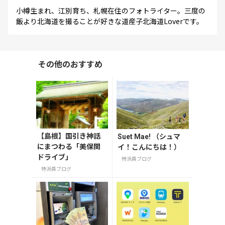
小樽生まれ、江別育ち、札幌在住のフォトライター。三度の
飯より北海道を撮ることが好きな道産子北海道Loverです。
その他のおすすめ
【島根】国引き神話
Suet Mae! （シュマ
にまつわる「美保関
イ！こんにちは！）
ドライブ」
特派員ブログ
特派員ブログ