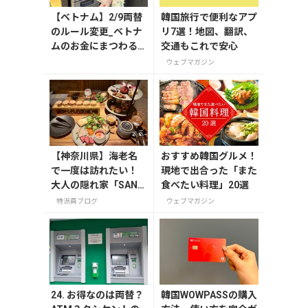
【ベトナム】2/9両替
韓国旅行で便利なアプ
のルール変更_ベトナ
リ7選！地図、翻訳、
ムのお金にまつわる
交通もこれで安心
エトセトラ（ハノイ
ウェブマガジン
編）
【神奈川県】海老名
おすすめ韓国グルメ！
で一度は訪れたい！
現地で出合った「また
大人の隠れ家「SAND
食べたい料理」20選
GLASS 熾火」で味わ
特派員ブログ
ウェブマガジン
うアフタヌーンティ
ー
24. お得なのは両替？
韓国WOWPASSの購入