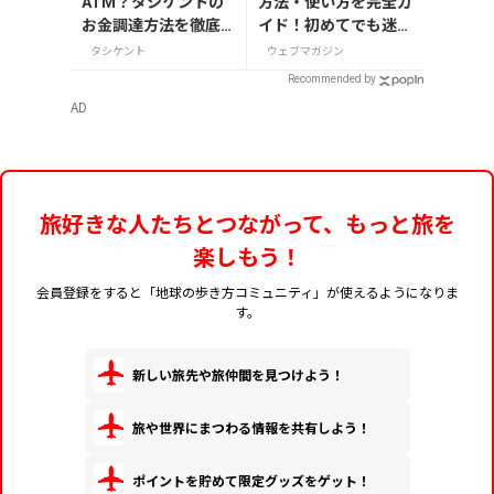
ATM？タシケントの
方法・使い方を完全ガ
お金調達方法を徹底
イド！初めてでも迷わ
調査【2022年最新情
ない
タシケント
ウェブマガジン
報】
Recommended by
AD
旅好きな人たちとつながって、もっと旅を
楽しもう！
会員登録をすると「地球の歩き方コミュニティ」が使えるようになりま
す。
新しい旅先や旅仲間を見つけよう！
旅や世界にまつわる情報を共有しよう！
ポイントを貯めて限定グッズをゲット！