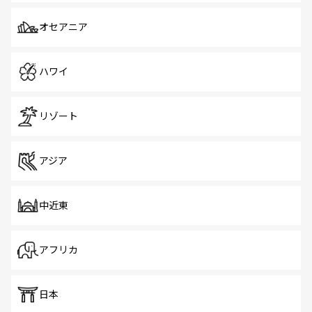
オセアニア
ハワイ
リゾート
アジア
中近東
アフリカ
日本