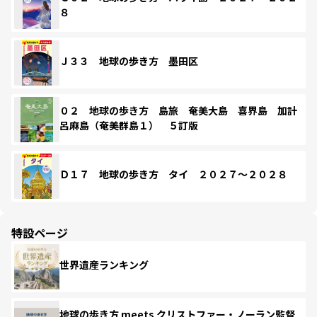
８
Ｊ３３ 地球の歩き方 墨田区
０２ 地球の歩き方 島旅 奄美大島 喜界島 加計
呂麻島（奄美群島１） ５訂版
Ｄ１７ 地球の歩き方 タイ ２０２７～２０２８
特設ページ
世界遺産ランキング
地球の歩き方 meets クリストファー・ノーラン監督