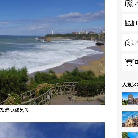
人気ス
た違う空気で