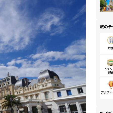
旅のテ
飲
イベン
観
アクティ