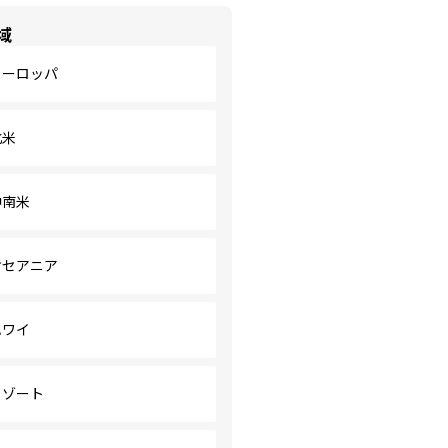
域
ヨーロッパ
北米
中南米
オセアニア
ハワイ
リゾート