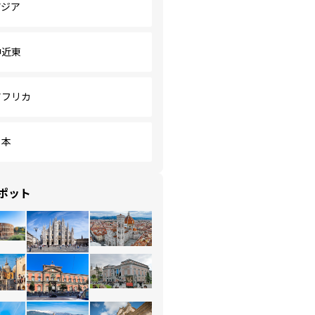
アジア
中近東
アフリカ
日本
ポット