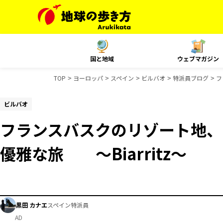
国と地域
ウェブマガジン
TOP
ヨーロッパ
スペイン
ビルバオ
特派員ブログ
フ
ビルバオ
フランスバスクのリゾート地、
優雅な旅 ～Biarritz～
黒田 カナエ
スペイン特派員
AD