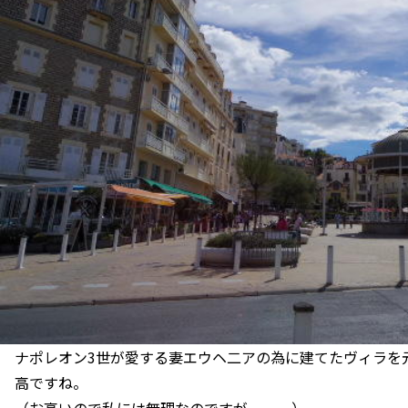
ナポレオン3世が愛する妻エウヘ二アの為に建てたヴィラを
高ですね。
（お高いので私には無理なのですが。。。）