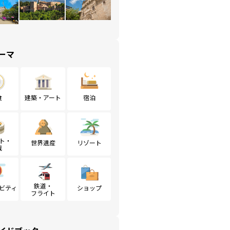
ーマ
食
建築・アート
宿泊
ト・
世界遺産
リゾート
戦
鉄道・
ビティ
ショップ
フライト