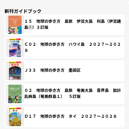
新刊ガイドブック
１５ 地球の歩き方 島旅 伊豆大島 利島（伊豆諸
島①）３訂版
Ｃ０２ 地球の歩き方 ハワイ島 ２０２７～２０２
８
Ｊ３３ 地球の歩き方 墨田区
０２ 地球の歩き方 島旅 奄美大島 喜界島 加計
呂麻島（奄美群島１） ５訂版
Ｄ１７ 地球の歩き方 タイ ２０２７～２０２８