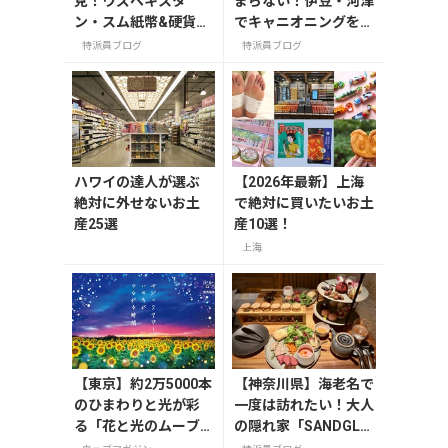
見！ウズベキスタ
まらない！伊豆・河津
ン・スム紙幣&硬貨を
でキャニオニングを満
全種類徹底紹介
喫
特派員ブログ
特派員ブログ
ハワイの達人が選ぶ
【2026年最新】上海
絶対に外せないお土
で絶対に買いたいお土
産25選
産10選！
上海
【東京】約2万5000本
【神奈川県】海老名で
のひまわりと光が彩
一度は訪れたい！大人
る「花と光のムーブ
の隠れ家「SANDGLA
メント」が葛西臨海
SS 熾火」で味わうア