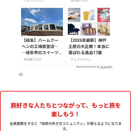
ウェブマガジン
特派員ブログ
公園で7月31日から開
フタヌーンティー
催
【岐阜】バームクー
【2026年最新】神戸
ヘンの工場直営店─
土産の大正解！本当に
─岐阜市のスイーツ
喜ばれる逸品17選
スポット「FLEUR
特派員ブログ
ウェブマガジン
（フルール）」
Recommended by
AD
旅好きな人たちとつながって、もっと旅を
楽しもう！
会員登録をすると「地球の歩き方コミュニティ」が使えるようになりま
す。