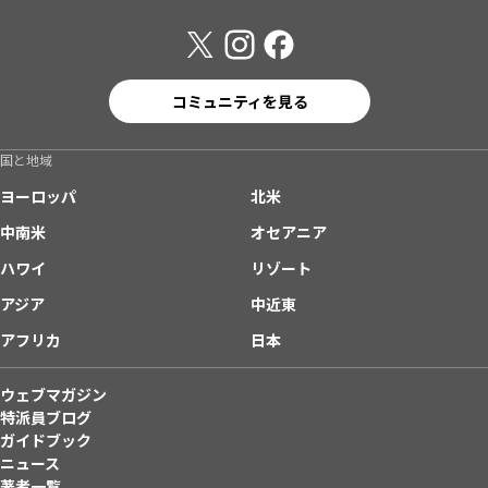
コミュニティを見る
国と地域
ヨーロッパ
北米
中南米
オセアニア
ハワイ
リゾート
アジア
中近東
アフリカ
日本
ウェブマガジン
特派員ブログ
ガイドブック
ニュース
著者一覧