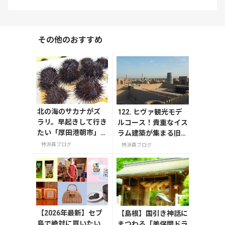
その他のおすすめ
北の海のサカナがズ
122. ヒヴァ観光モデ
ラリ。早起きして行き
ルコース！貴重なイス
たい「厚田港朝市」
ラム建築が集まる旧市
（北海道石狩市）
街イチャンカラを徹底
特派員ブログ
特派員ブログ
散策
【2026年最新】セブ
【島根】国引き神話に
島で絶対に買いたい
まつわる「美保関ドラ