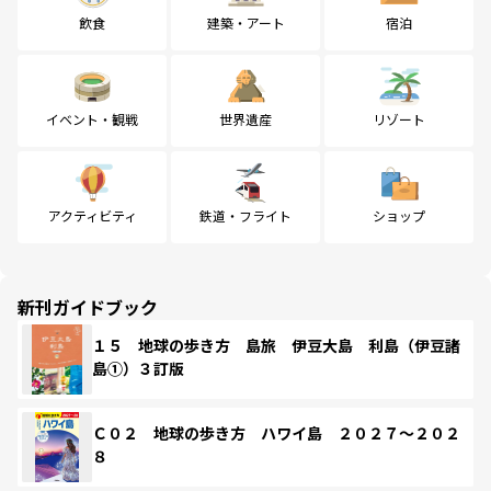
飲食
建築・アート
宿泊
イベント・観戦
世界遺産
リゾート
アクティビティ
鉄道・フライト
ショップ
新刊ガイドブック
１５ 地球の歩き方 島旅 伊豆大島 利島（伊豆諸
島①）３訂版
Ｃ０２ 地球の歩き方 ハワイ島 ２０２７～２０２
８