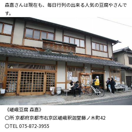
森嘉さんは現在も、毎日行列の出来る人気の豆腐やさんで
す。
《嵯峨豆腐 森嘉》
〇所 京都府京都市右京区嵯峨釈迦堂藤ノ木町42
〇TEL 075-872-3955