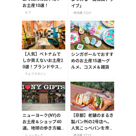
お土産10選！
イブ」
セブ
特派員ブログ
【人気】ベトナムで
シンガポールでおすす
しか買えないお土産2
めのお土産15選～グ
0選！ブランドやスー
ルメ、コスメ＆雑貨
パーのお菓子や雑貨
ウェブマガジン
まで紹介
ニューヨーク(NY)の
【京都】老舗のまるき
お土産＆ショップ40
製パン所の2号店へ。
選。地球の歩き方編
人気こっぺパンを市役
集者セレクト！
所で味わう
ニューヨーク
特派員ブログ