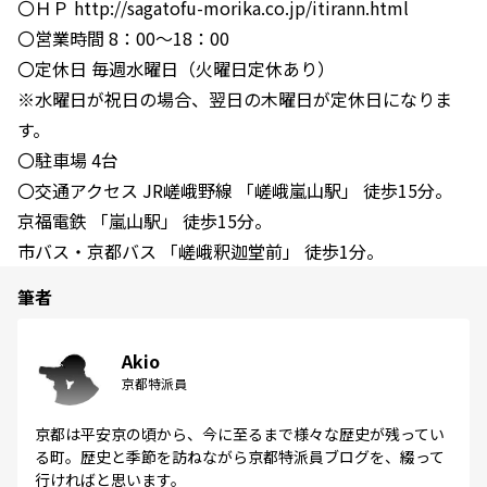
〇ＨＰ http://sagatofu-morika.co.jp/itirann.html
〇営業時間 8：00～18：00
〇定休日 毎週水曜日（火曜日定休あり）
※水曜日が祝日の場合、翌日の木曜日が定休日になりま
す。
〇駐車場 4台
〇交通アクセス JR嵯峨野線 「嵯峨嵐山駅」 徒歩15分。
京福電鉄 「嵐山駅」 徒歩15分。
市バス・京都バス 「嵯峨釈迦堂前」 徒歩1分。
筆者
Akio
京都特派員
京都は平安京の頃から、今に至るまで様々な歴史が残ってい
る町。歴史と季節を訪ねながら京都特派員ブログを、綴って
行ければと思います。