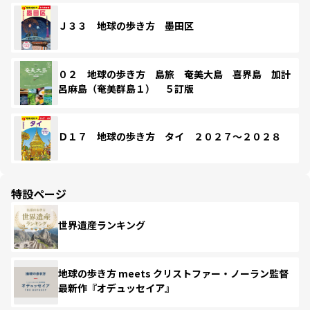
Ｊ３３ 地球の歩き方 墨田区
０２ 地球の歩き方 島旅 奄美大島 喜界島 加計
呂麻島（奄美群島１） ５訂版
Ｄ１７ 地球の歩き方 タイ ２０２７～２０２８
特設ページ
世界遺産ランキング
地球の歩き方 meets クリストファー・ノーラン監督
最新作『オデュッセイア』