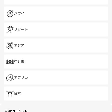
ハワイ
リゾート
アジア
中近東
アフリカ
日本
人気スポット