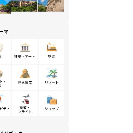
ーマ
食
建築・アート
宿泊
ト・
世界遺産
リゾート
戦
鉄道・
ビティ
ショップ
フライト