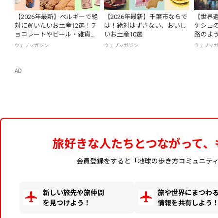
【2026年最新】ベルギーで絶
【2026年最新】千葉市ならで
【世界遺
対に買いたいお土産12選！チ
は！絶対はずさない、おいし
ケシュ
ョコレートやビール・雑貨ま
いお土産10選
路のよ
で紹介
ウェブマガジン
ウェブマガジン
ウェブマ
AD
旅好きな人たちとつながって、
会員登録をすると「地球の歩き方コミュニテ
新しい旅先や旅仲間
旅や世界にまつわ
を見つけよう！
情報を共有しよう