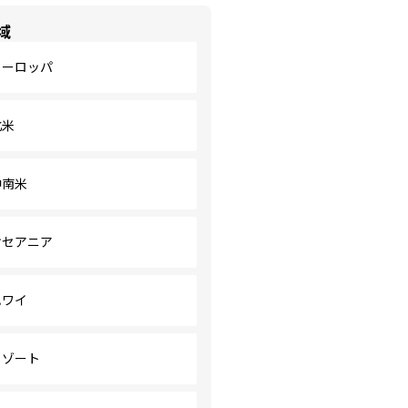
域
ヨーロッパ
北米
中南米
オセアニア
ハワイ
リゾート