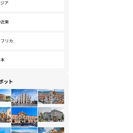
アジア
中近東
アフリカ
日本
ポット