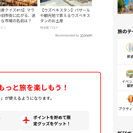
産クイズ#15】マラ
【ウズベキスタン】バザール
の旧市街に広がる、迷
や観光地で買えるウズベキス
うな市場の名前は？
タンのお土産
ガジン
特派員ブログ
旅のテ
Recommended by
飲
イベン
もっと旅を楽しもう！
観
ィ」が使えるようになります。
アクティ
る
ポイントを貯めて限
！
定グッズをゲット！