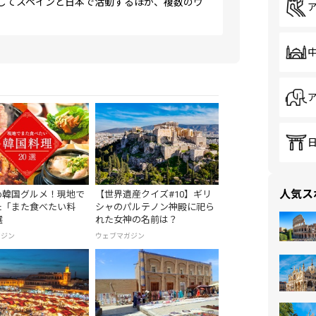
してスペインと日本で活動するほか、複数のウ
人気ス
め韓国グルメ！現地で
【世界遺産クイズ#10】ギリ
た「また食べたい料
シャのパルテノン神殿に祀ら
選
れた女神の名前は？
ガジン
ウェブマガジン