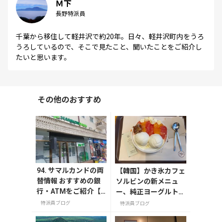
Ｍ下
長野特派員
千葉から移住して軽井沢で約20年。日々、軽井沢町内をうろ
うろしているので、そこで見たこと、聞いたことをご紹介し
たいと思います。
その他のおすすめ
94. サマルカンドの両
【韓国】かき氷カフェ
替情報 おすすめの銀
ソルビンの新メニュ
行・ATMをご紹介【2
ー、純正ヨーグルトは
023年最新情報】
ちみつグレープフルー
特派員ブログ
特派員ブログ
ツソルビン