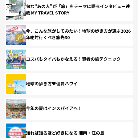
旬な“あの人”が「旅」をテーマに語るインタビュー連
載 MY TRAVEL STORY
今、こんな旅がしてみたい！地球の歩き方が選ぶ2026
年絶対行くべき旅先30
コスパもタイパもかなえる！賢者の旅テクニック
地球の歩き方♥偏愛ハワイ
今年の夏はインスパイアへ！
知れば知るほど好きになる 湘南・江の島