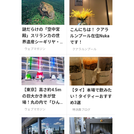
謎だらけの「空中宮
こんにちは！ クアラ
殿」スリランカの世
ルンプール在住Nuka
界遺産シーギリヤ・
です！
ロック登頂に挑戦！
ウェブマガジン
クアラルンプール
【東京】高さ約4.5m
【タイ】本場で飲みた
の巨大かき氷が登
い！タイティーおすす
場！丸の内で「ひん
め3選
やりＫＩＴＴＥ」が8
ウェブマガジン
特派員ブログ
月7日から開催