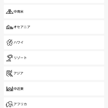
中南米
オセアニア
ハワイ
リゾート
アジア
中近東
アフリカ