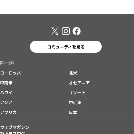
コミュニティを見る
国と地域
ヨーロッパ
北米
中南米
オセアニア
ハワイ
リゾート
アジア
中近東
アフリカ
日本
ウェブマガジン
特派員ブログ