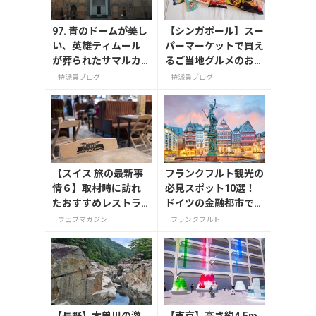
97. 青のドームが美し
【シンガポール】スー
い、英雄ティムール
パーマーケットで買え
が葬られたサマルカ
るご当地グルメのお土
ンドのグル・アミー
産
特派員ブログ
特派員ブログ
ル（ティムール廟）
【スイス 旅の最新事
フランクフルト観光の
情６】取材時に訪れ
必見スポット10選！
たおすすめレストラ
ドイツの金融都市で歴
ン5選
史感じる街歩き
ウェブマガジン
フランクフルト
【長野】木曽川の激