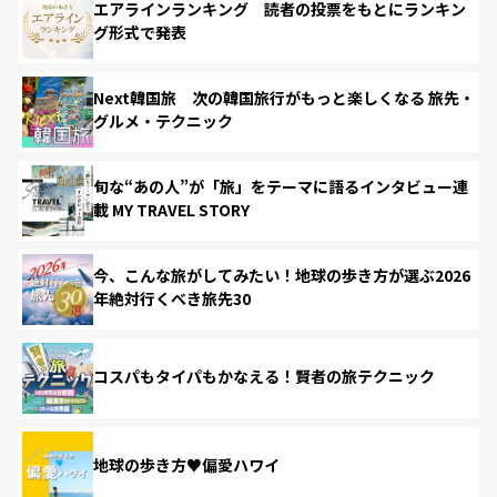
エアラインランキング 読者の投票をもとにランキン
グ形式で発表
Next韓国旅 次の韓国旅行がもっと楽しくなる 旅先・
グルメ・テクニック
旬な“あの人”が「旅」をテーマに語るインタビュー連
載 MY TRAVEL STORY
今、こんな旅がしてみたい！地球の歩き方が選ぶ2026
年絶対行くべき旅先30
コスパもタイパもかなえる！賢者の旅テクニック
地球の歩き方♥偏愛ハワイ