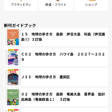
アクティビティ
鉄道・フライト
ショップ
新刊ガイドブック
１５ 地球の歩き方 島旅 伊豆大島 利島（伊豆諸
島①）３訂版
Ｃ０２ 地球の歩き方 ハワイ島 ２０２７～２０２
８
Ｊ３３ 地球の歩き方 墨田区
０２ 地球の歩き方 島旅 奄美大島 喜界島 加計
呂麻島（奄美群島１） ５訂版