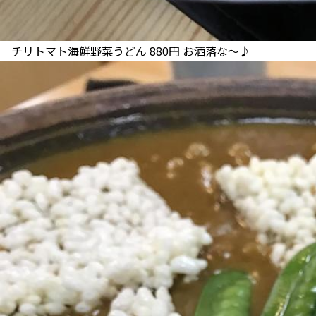
チリトマト海鮮野菜うどん 880円 お洒落な〜♪