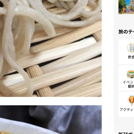
旅のテ
飲
イベン
観
アクティ