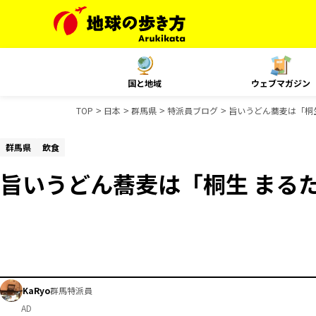
国と地域
ウェブマガジン
TOP
日本
群馬県
特派員ブログ
旨いうどん蕎麦は「桐
群馬県
飲食
旨いうどん蕎麦は「桐生 まる
KaRyo
群馬特派員
AD