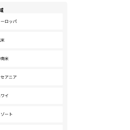
域
ヨーロッパ
北米
中南米
オセアニア
ハワイ
リゾート