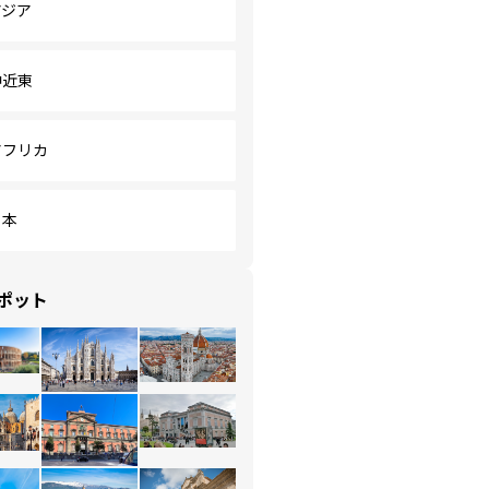
アジア
中近東
アフリカ
日本
ポット