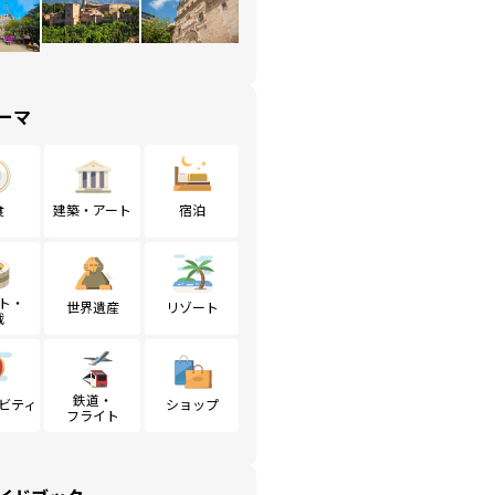
ーマ
食
建築・アート
宿泊
ト・
世界遺産
リゾート
戦
鉄道・
ビティ
ショップ
フライト