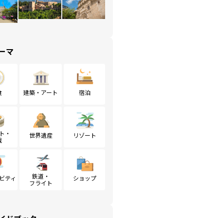
ーマ
食
建築・アート
宿泊
ト・
世界遺産
リゾート
戦
鉄道・
ビティ
ショップ
フライト