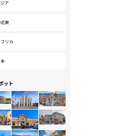
アジア
中近東
アフリカ
日本
ポット