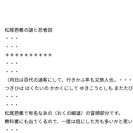
松尾芭蕉の謎と忍者説
・・・
・・・
＊＊＊＊＊＊＊＊＊＊
・・・
・・・
（月日は百代の過客にして、行きかふ年も又旅人也。・・・
つきひは はくたいの かかくにして ゆきこうとしも またた
・・・
・・・
松尾芭蕉で有名なあの（おくの細道）の冒頭部分です。
教科書にも出てくるので、一度は目にした方も多いかと思い
・・・