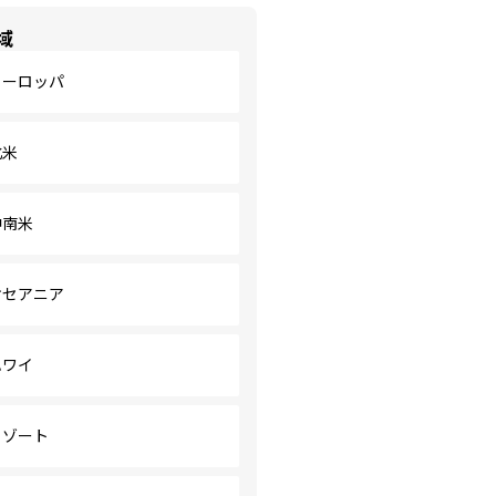
域
ヨーロッパ
北米
中南米
オセアニア
ハワイ
リゾート