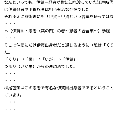
なんといっても、伊賀＝忍者が世に知れ渡っていた江戸時代
は伊賀忍者や甲賀忍者は相当有名な存在でした。
それゆえに忍術書にも「伊賀・甲賀という言葉を使ってはな
・・・
＊【伊賀国・忍者（其の四）の巻～忍者の合言葉～】参照
・・・
そこで仲間にだけ伊賀出身者だと通じるように（私は「くり
た。
「くり」→「栗」→「いが」→「伊賀」
つまり（いが栗）からの連想法でした。
・・・
・・・
松尾芭蕉はこの忍者で有名な伊賀国出身者であるということ
ています。
・・・
・・・