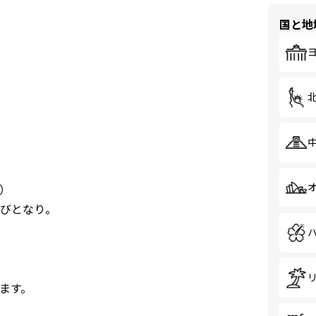
国と地
）
びびとなり。
ます。