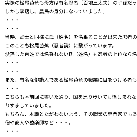
実際の松尾芭蕉も母方は有名忍者（百地三太夫）の子孫だっ
しかし零落し、農民の身分になっていました。
・・・
・・・
当時、武士と同様に氏（姓名）を名乗ることが出来た忍者の
このことも松尾芭蕉（忍者説）に繋がっています。
没落した百姓では名乗れない氏（姓名）も忍者の上位なら名
・・・
・・・
また、有名な俳諧人である松尾芭蕉の職業に目をつける者も
・・・
こちらも＊前回に書いた通り、国を巡り歩いても怪しまれな
りすましていました。
もちろん、本職とたがわないよう、その職業の専門家でもあ
僧や商人や猿楽師など・・・。
・・・