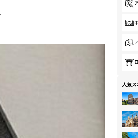
。
人気ス