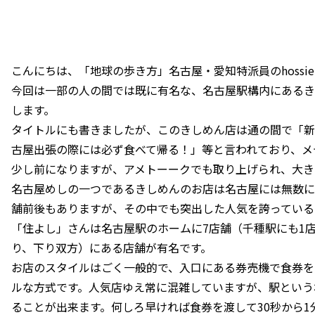
こんにちは、「地球の歩き方」名古屋・愛知特派員のhossi
今回は一部の人の間では既に有名な、名古屋駅構内にあるき
します。
タイトルにも書きましたが、このきしめん店は通の間で「新
古屋出張の際には必ず食べて帰る！」等と言われており、メ
少し前になりますが、アメトーークでも取り上げられ、大き
名古屋めしの一つであるきしめんのお店は名古屋には無数に
舗前後もありますが、その中でも突出した人気を誇っている
「住よし」さんは名古屋駅のホームに7店舗（千種駅にも1
り、下り双方）にある店舗が有名です。
お店のスタイルはごく一般的で、入口にある券売機で食券を
ルな方式です。人気店ゆえ常に混雑していますが、駅という
ることが出来ます。何しろ早ければ食券を渡して30秒から