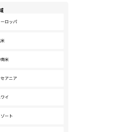
域
ヨーロッパ
北米
中南米
オセアニア
ハワイ
リゾート