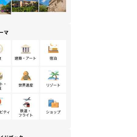
ーマ
食
建築・アート
宿泊
ト・
世界遺産
リゾート
戦
鉄道・
ビティ
ショップ
フライト