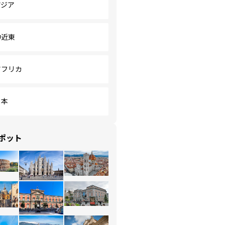
アジア
中近東
アフリカ
日本
ポット