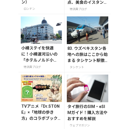
ン）
点、美食のイスタンブ
ール：トルコ友人おす
ロンドン
特派員ブログ
すめの間違いないレス
トラン5選
小樽ステイを快適
83. ウズベキスタン各
に！小樽運河沿いの
地への旅はここから始
「ホテルノルド小
まる タシケント駅徹
樽」～客室編
底解説！
特派員ブログ
タシケント
TVアニメ『Dr.STON
タイ旅行のSIM・eSI
E』×「地球の歩き
Mガイド！購入方法や
方」のコラボブック
おすすめを解説
が発売決定！読者ア
ウェブマガジン