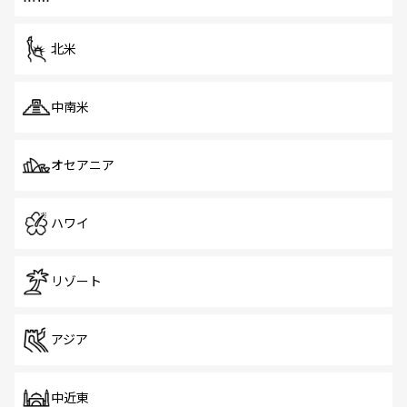
北米
中南米
オセアニア
ハワイ
リゾート
アジア
中近東