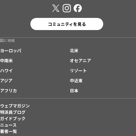
コミュニティを見る
国と地域
ヨーロッパ
北米
中南米
オセアニア
ハワイ
リゾート
アジア
中近東
アフリカ
日本
ウェブマガジン
特派員ブログ
ガイドブック
ニュース
著者一覧