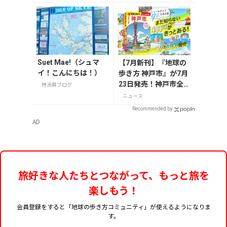
ンケート＆予約受付
を開始
Suet Mae!（シュマ
【7月新刊】『地球の
イ！こんにちは！）
歩き方 神戸市』が7月
23日発売！神戸市全9
特派員ブログ
区を網羅した、KOBE
ニュース
愛あふれる一冊
Recommended by
AD
旅好きな人たちとつながって、もっと旅を
楽しもう！
会員登録をすると「地球の歩き方コミュニティ」が使えるようになりま
す。