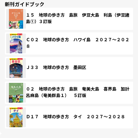
新刊ガイドブック
１５ 地球の歩き方 島旅 伊豆大島 利島（伊豆諸
島①）３訂版
Ｃ０２ 地球の歩き方 ハワイ島 ２０２７～２０２
８
Ｊ３３ 地球の歩き方 墨田区
０２ 地球の歩き方 島旅 奄美大島 喜界島 加計
呂麻島（奄美群島１） ５訂版
Ｄ１７ 地球の歩き方 タイ ２０２７～２０２８