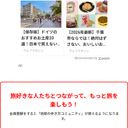
【保存版】ドイツの
【2026年最新】千葉
おすすめお土産20
市ならでは！絶対はず
選！日本で買えない
さない、おいしいお土
雑貨からお菓子まで
産10選
ウェブマガジン
ウェブマガジン
徹底紹介
Recommended by
AD
旅好きな人たちとつながって、もっと旅を
楽しもう！
会員登録をすると「地球の歩き方コミュニティ」が使えるようになりま
す。