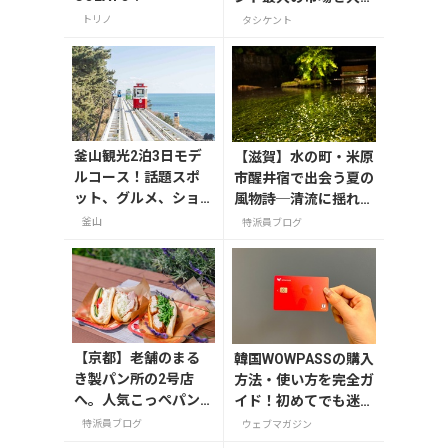
検
トリノ
タシケント
釜山観光2泊3日モデ
【滋賀】水の町・米原
ルコース！話題スポ
市醒井宿で出会う夏の
ット、グルメ、ショ
風物詩─清流に揺れる
ッピングを満喫
梅花藻（8/24までラ
釜山
特派員ブログ
イトアップ実施中）
【京都】老舗のまる
韓国WOWPASSの購入
き製パン所の2号店
方法・使い方を完全ガ
へ。人気こっぺパン
イド！初めてでも迷わ
を市役所で味わう
ない
特派員ブログ
ウェブマガジン