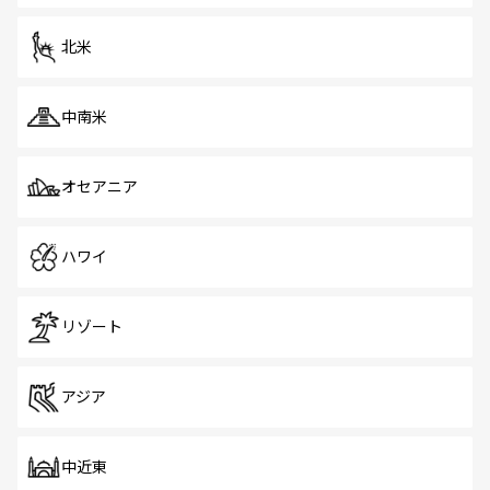
北米
中南米
オセアニア
ハワイ
リゾート
アジア
中近東