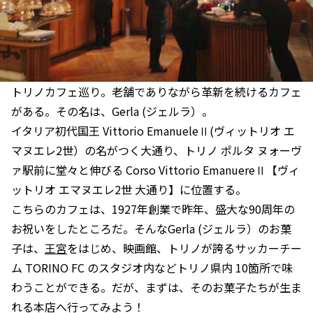
トリノカフェ巡り。老舗でありながら革新を続けるカフェ
がある。その名は、Gerla (ジェルラ）。
イタリア初代国王 Vittorio EmanueleⅡ(ヴィットリオ エ
マヌエレ2世）の名がつく大通り、トリノ ポルタ ヌォーヴ
ァ駅前に堂々と伸びる Corso Vittorio EmanuereⅡ【ヴィ
ットリオ エマヌエレ2世 大通り】に位置する。
こちらのカフェは、1927年創業で昨年、盛大な90周年の
お祝いをしたところだ。そんなGerla (ジェルラ）のお菓
子は、
王宮
をはじめ、映画館、トリノが誇るサッカーチー
ム TORINO FC のスタジオ内などトリノ県内 10箇所で味
わうことができる。だが、まずは、そのお菓子たちが生ま
れる本店へ行ってみよう！