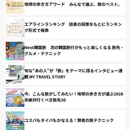
地球の歩き方アワード みんなで選ぶ、旅のベスト。
エアラインランキング 読者の投票をもとにランキン
グ形式で発表
Next韓国旅 次の韓国旅行がもっと楽しくなる 旅先・
グルメ・テクニック
旬な“あの人”が「旅」をテーマに語るインタビュー連
載 MY TRAVEL STORY
今、こんな旅がしてみたい！地球の歩き方が選ぶ2026
年絶対行くべき旅先30
コスパもタイパもかなえる！賢者の旅テクニック