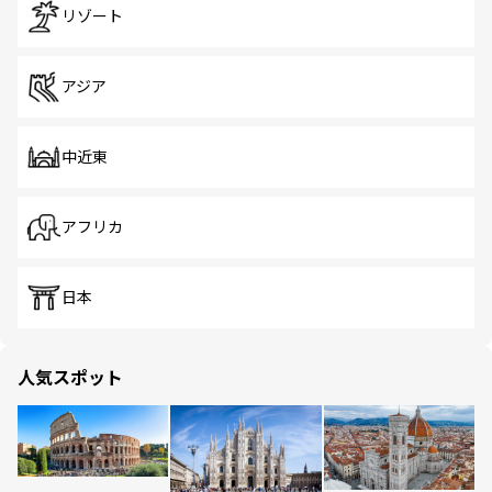
リゾート
アジア
中近東
アフリカ
日本
人気スポット