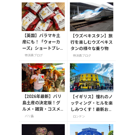
【英国】バラマキ土
【ウズベキスタン】旅
産にも！「ウォーカ
行を楽しむウズベキス
ーズ」ショートブレ
タンの様々な乗り物
ッド食べ切りパック
特派員ブログ
特派員ブログ
【2026年最新】バリ
【イギリス】憧れのノ
島土産の決定版！グ
ッティング・ヒルを楽
ルメ・雑貨・コスメ
しみつくす！最新おす
のおすすめ20選
すめスポット6選
バリ島
ロンドン