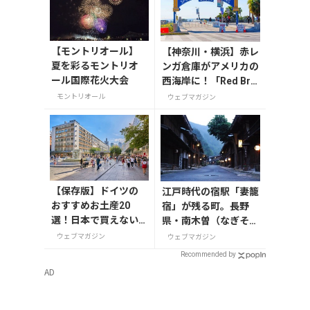
【モントリオール】
【神奈川・横浜】赤レ
夏を彩るモントリオ
ンガ倉庫がアメリカの
ール国際花火大会
西海岸に！「Red Bric
k Sunset 2026」が8
モントリオール
ウェブマガジン
月1日から開催
【保存版】ドイツの
江戸時代の宿駅「妻籠
おすすめお土産20
宿」が残る町。長野
選！日本で買えない
県・南木曽（なぎそ）
雑貨からお菓子まで
町
ウェブマガジン
ウェブマガジン
徹底紹介
Recommended by
AD