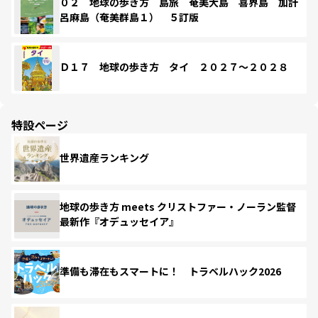
０２ 地球の歩き方 島旅 奄美大島 喜界島 加計
呂麻島（奄美群島１） ５訂版
Ｄ１７ 地球の歩き方 タイ ２０２７～２０２８
特設ページ
世界遺産ランキング
地球の歩き方 meets クリストファー・ノーラン監督
最新作『オデュッセイア』
準備も滞在もスマートに！ トラベルハック2026