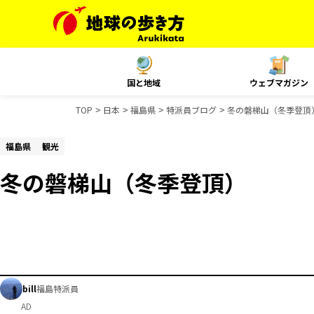
国と地域
ウェブマガジン
TOP
日本
福島県
特派員ブログ
冬の磐梯山（冬季登頂
福島県
観光
冬の磐梯山（冬季登頂）
bill
福島特派員
AD