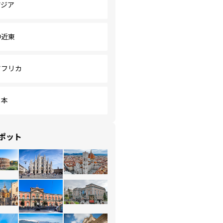
アジア
中近東
アフリカ
日本
ポット