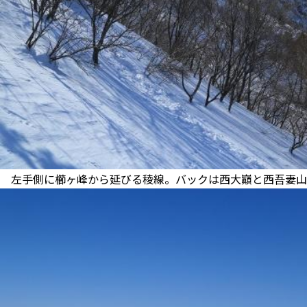
左手側に櫛ヶ峰から延びる稜線。バックは西大巓と西吾妻山