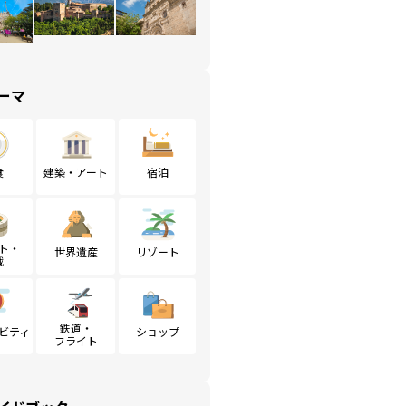
ーマ
食
建築・アート
宿泊
ト・
世界遺産
リゾート
戦
鉄道・
ビティ
ショップ
フライト