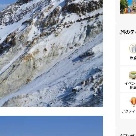
旅のテ
飲
イベン
観
アクティ