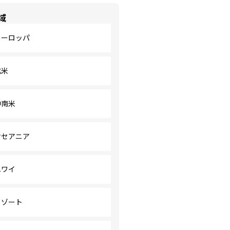
域
ヨーロッパ
北米
中南米
オセアニア
ハワイ
リゾート