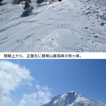
稜線上から、正面左に磐梯山最高峰の剣ヶ峰。