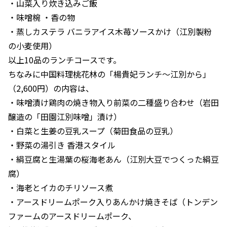
・山菜入り炊き込みご飯
・味噌椀 ・香の物
・蒸しカステラ バニラアイス木苺ソースかけ（江別製粉
の小麦使用）
以上10品のランチコースです。
ちなみに中国料理桃花林の「楊貴妃ランチ～江別から」
（2,600円）の内容は、
・味噌漬け鶏肉の焼き物入り前菜の二種盛り合わせ（岩田
醸造の「田園江別味噌」漬け）
・白菜と生姜の豆乳スープ（菊田食品の豆乳）
・野菜の湯引き 香港スタイル
・絹豆腐と生湯葉の桜海老あん（江別大豆でつくった絹豆
腐）
・海老とイカのチリソース煮
・アースドリームポーク入りあんかけ焼きそば（トンデン
ファームのアースドリームポーク、