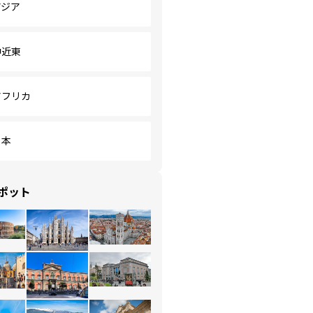
アジア
中近東
アフリカ
日本
ポット