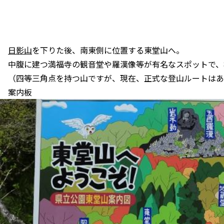
日影山
を下りた後、南東側に位置する東堂山へ。
中腹に建つ満福寺の観音堂や羅漢像等が有名なスポットで、標
（四等三角点を持つ山ですが、現在、正式な登山ルートはあり
案内板