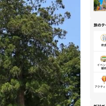
旅のテ
飲
イベン
観
アクティ