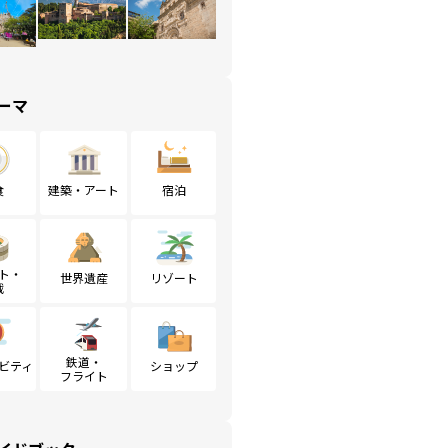
ーマ
食
建築・アート
宿泊
ト・
世界遺産
リゾート
戦
鉄道・
ビティ
ショップ
フライト