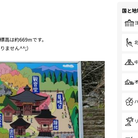
国と地
高は約669mです。
ません^^;）