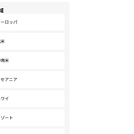
域
ヨーロッパ
北米
中南米
オセアニア
ハワイ
リゾート