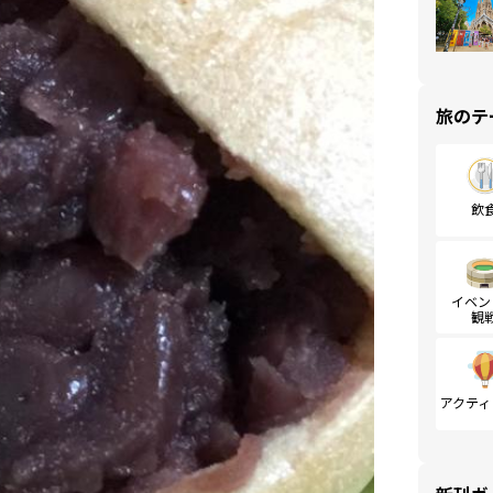
旅のテ
飲
イベン
観
アクティ