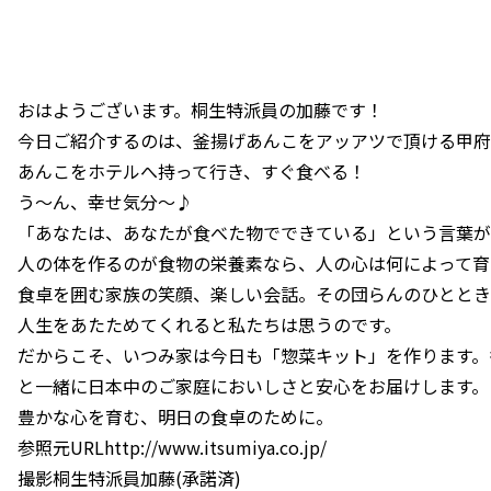
おはようございます。桐生特派員の加藤です！
今日ご紹介するのは、釜揚げあんこをアッアツで頂ける甲府
あんこをホテルへ持って行き、すぐ食べる！
う〜ん、幸せ気分〜♪
「あなたは、あなたが食べた物でできている」という言葉が
人の体を作るのが食物の栄養素なら、人の心は何によって育
食卓を囲む家族の笑顔、楽しい会話。その団らんのひととき
人生をあたためてくれると私たちは思うのです。
だからこそ、いつみ家は今日も「惣菜キット」を作ります。
と一緒に日本中のご家庭においしさと安心をお届けします。
豊かな心を育む、明日の食卓のために。
参照元URLhttp://www.itsumiya.co.jp/
撮影桐生特派員加藤(承諾済)