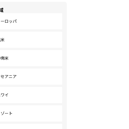
域
ヨーロッパ
北米
中南米
オセアニア
ハワイ
リゾート