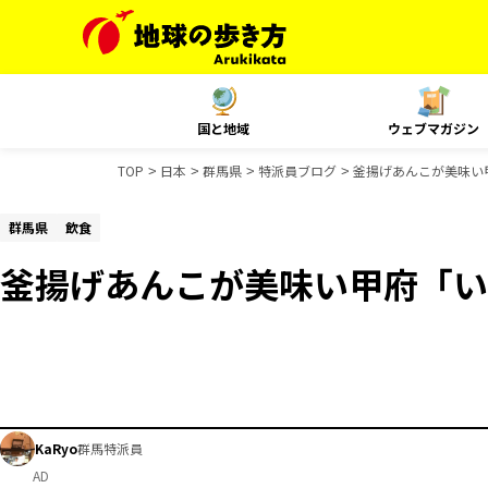
国と地域
ウェブマガジン
TOP
日本
群馬県
特派員ブログ
釜揚げあんこが美味い
群馬県
飲食
釜揚げあんこが美味い甲府「い
KaRyo
群馬特派員
AD