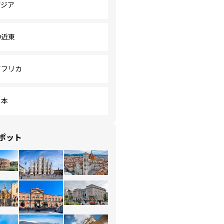
アジア
中近東
アフリカ
日本
ポット