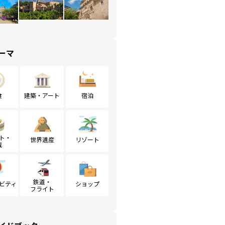
ーマ
食
建築・アート
宿泊
ト・
世界遺産
リゾート
戦
鉄道・
ビティ
ショップ
フライト