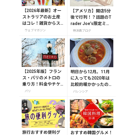
【2026年最新】オー
【アメリカ】開店5分
ストラリアのお土産
後で行列！？話題のT
はコレ！雑貨からス
rader Joe’s限定ミニ
ーパーでも買えるグ
トート発売日レポ
ウェブマガジン
特派員ブログ
ルメまで13選
【2025年版】フラン
明日から12月。11月
ス・パリのメトロの
に入っても2020年は
乗り方！料金やチケ
比較的暖かかったので
ットの種類、注意点
すが、さすがに寒くな
パリ
バレンシア
を解説
ってきました。
旅行おすすめ便利グ
おすすめ韓国グルメ！