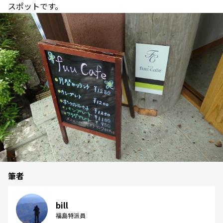
スポットです。
筆者
bill
福島特派員