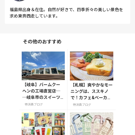
福島県出身＆在住。自然が好きで、四季折々の美しい景色を
求め東奔西走しています。
その他のおすすめ
【岐阜】バームクー
【札幌】爽やかなモー
ヘンの工場直営店─
ニングは、ススキノ
─岐阜市のスイーツ
で！カフェ&べーカリ
スポット「FLEUR
ー「ESPRESSO D WO
特派員ブログ
特派員ブログ
（フルール）」
RKS」（エスプレッソ
ディーワークス）