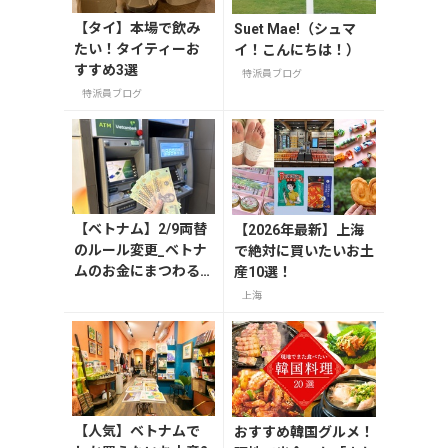
【タイ】本場で飲み
Suet Mae!（シュマ
たい！タイティーお
イ！こんにちは！）
すすめ3選
特派員ブログ
特派員ブログ
【ベトナム】2/9両替
【2026年最新】上海
のルール変更_ベトナ
で絶対に買いたいお土
ムのお金にまつわる
産10選！
エトセトラ（ハノイ
上海
編）
【人気】ベトナムで
おすすめ韓国グルメ！