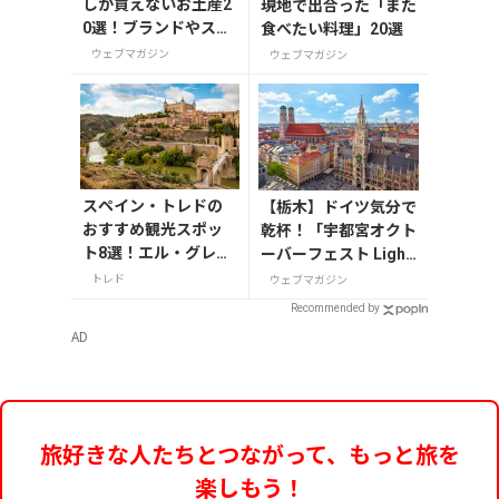
しか買えないお土産2
現地で出合った「また
0選！ブランドやスー
食べたい料理」20選
パーのお菓子や雑貨
ウェブマガジン
ウェブマガジン
まで紹介
スペイン・トレドの
【栃木】ドイツ気分で
おすすめ観光スポッ
乾杯！「宇都宮オクト
ト8選！エル・グレコ
ーバーフェスト Light
の傑作や古都の魅力
2026」が8月7日から
トレド
ウェブマガジン
を満喫
開催の画像一覧
Recommended by
AD
旅好きな人たちとつながって、もっと旅を
楽しもう！