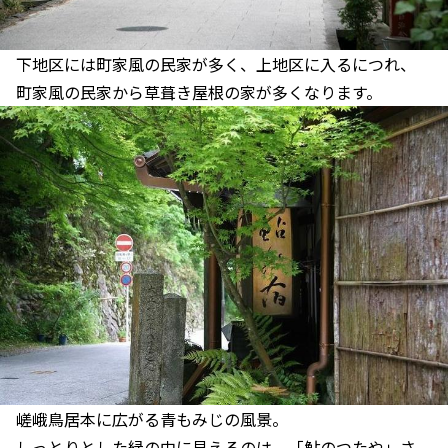
下地区には町家風の民家が多く、上地区に入るにつれ、
町家風の民家から草葺き屋根の家が多くなります。
嵯峨鳥居本に広がる青もみじの風景。
しっとりとした緑の中に見えるのは、「鮎のつたや」さ