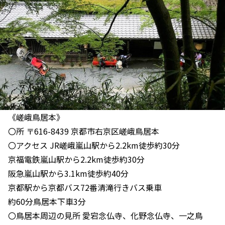
《嵯峨鳥居本》
〇所 〒616-8439 京都市右京区嵯峨鳥居本
〇アクセス JR嵯峨嵐山駅から2.2km徒歩約30分
京福電鉄嵐山駅から2.2km徒歩約30分
阪急嵐山駅から3.1km徒歩約40分
京都駅から京都バス72番清滝行きバス乗車
約60分鳥居本下車3分
〇鳥居本周辺の見所 愛宕念仏寺、化野念仏寺、一之鳥