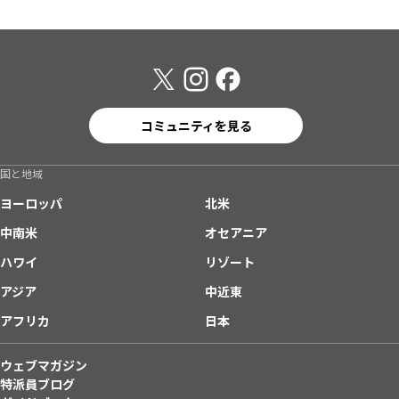
コミュニティを見る
国と地域
ヨーロッパ
北米
中南米
オセアニア
ハワイ
リゾート
アジア
中近東
アフリカ
日本
ウェブマガジン
特派員ブログ