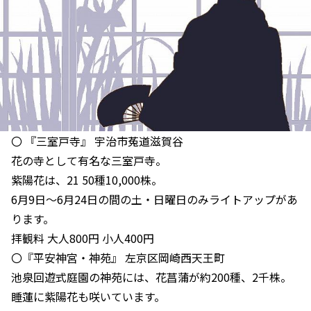
〇 『三室戸寺』 宇治市菟道滋賀谷
花の寺として有名な三室戸寺。
紫陽花は、21 50種10,000株。
6月9日～6月24日の間の土・日曜日のみライトアップがあ
ります。
拝観料 大人800円 小人400円
〇『平安神宮・神苑』 左京区岡崎西天王町
池泉回遊式庭園の神苑には、花菖蒲が約200種、2千株。
睡蓮に紫陽花も咲いています。