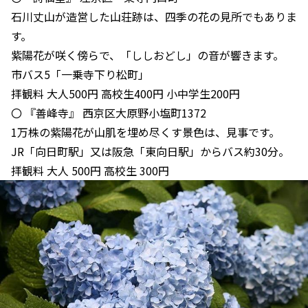
石川丈山が造営した山荘跡は、四季の花の見所でもありま
す。
紫陽花が咲く傍らで、「ししおどし」の音が響きます。
市バス5「一乗寺下り松町」
拝観料 大人500円 高校生400円 小中学生200円
〇 『善峰寺』 西京区大原野小塩町1372
1万株の紫陽花が山肌を埋め尽くす景色は、見事です。
JR「向日町駅」又は阪急「東向日駅」からバス約30分。
拝観料 大人 500円 高校生 300円