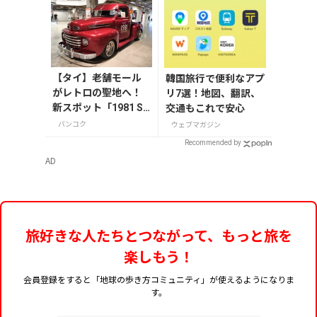
【タイ】老舗モール
韓国旅行で便利なアプ
がレトロの聖地へ！
リ7選！地図、翻訳、
新スポット「1981 So
交通もこれで安心
ul & Sold」を歩いて
バンコク
ウェブマガジン
みた
Recommended by
AD
旅好きな人たちとつながって、もっと旅を
楽しもう！
会員登録をすると「地球の歩き方コミュニティ」が使えるようになりま
す。