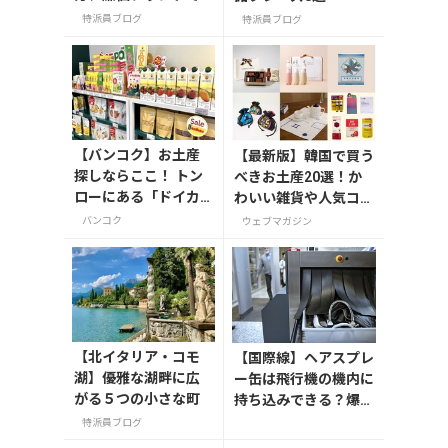
どれがおすすめか
特派員ブログ
特派員ブログ
【バンコク】お土産
【最新版】韓国で買う
探しならここ！ トン
べきお土産20選！か
ローにある「ドイカ
わいい雑貨や人気コス
ム」の専門店へ
メを紹介
バンコク
ウェブマガジン
【北イタリア・コモ
【国際線】ヘアスプレ
湖】優雅な湖畔に広
ー缶は飛行機の機内に
がる５つの小さな町
持ち込みできる？爆発
するって本当？
特派員ブログ