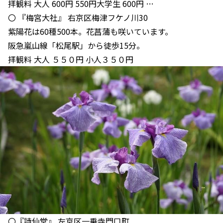
拝観料 大人 600円 550円大学生 600円 …
〇 『梅宮大社』 右京区梅津フケノ川30
紫陽花は60種500本。花菖蒲も咲いています。
阪急嵐山線「松尾駅」から徒歩15分。
拝観料 大人 ５５０円 小人３５０円
〇『詩仙堂』 左京区一乗寺門口町