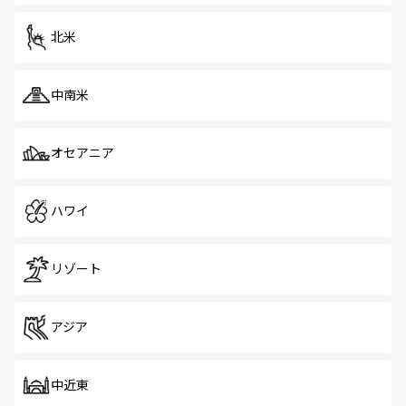
北米
中南米
オセアニア
ハワイ
リゾート
アジア
中近東