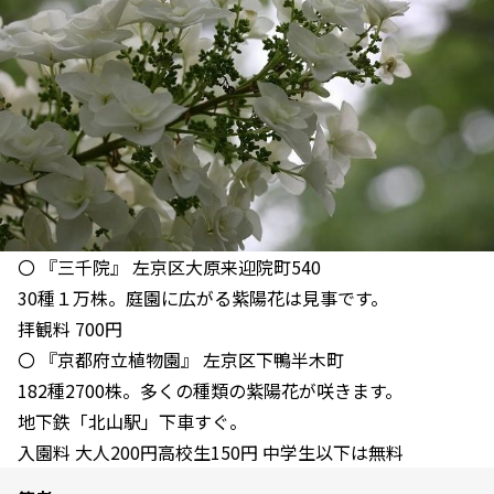
〇 『三千院』 左京区大原来迎院町540
30種１万株。庭園に広がる紫陽花は見事です。
拝観料 700円
〇 『京都府立植物園』 左京区下鴨半木町
182種2700株。多くの種類の紫陽花が咲きます。
地下鉄「北山駅」下車すぐ。
入園料 大人200円高校生150円 中学生以下は無料