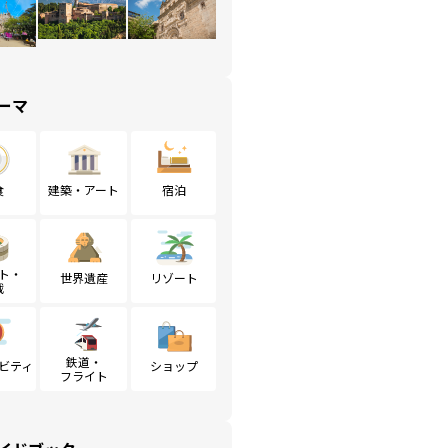
ーマ
食
建築・アート
宿泊
ト・
世界遺産
リゾート
戦
鉄道・
ビティ
ショップ
フライト