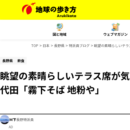
国と地域
ウェブマガジン
TOP
日本
長野県
特派員ブログ
眺望の素晴らしいテラ
長野県
飲食
眺望の素晴らしいテラス席が気
代田「霧下そば 地粉や」
Ｍ下
長野特派員
AD