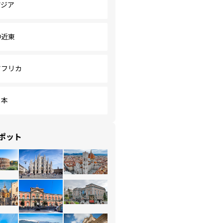
アジア
中近東
アフリカ
日本
ポット