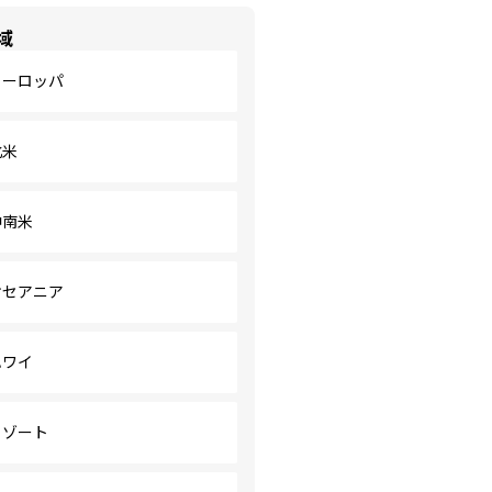
域
ヨーロッパ
北米
中南米
オセアニア
ハワイ
リゾート