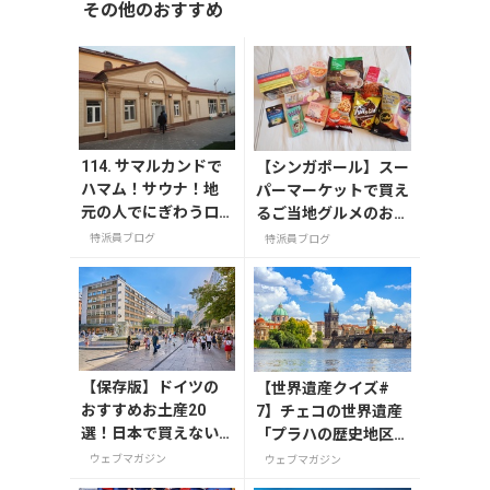
その他のおすすめ
114. サマルカンドで
【シンガポール】スー
ハマム！サウナ！地
パーマーケットで買え
元の人でにぎわうロ
るご当地グルメのお土
ーカルな公衆浴場で
産
特派員ブログ
特派員ブログ
汗を流そう
【保存版】ドイツの
【世界遺産クイズ#
おすすめお土産20
7】チェコの世界遺産
選！日本で買えない
「プラハの歴史地区」
雑貨からお菓子まで
を流れる川の名前は？
ウェブマガジン
ウェブマガジン
徹底紹介