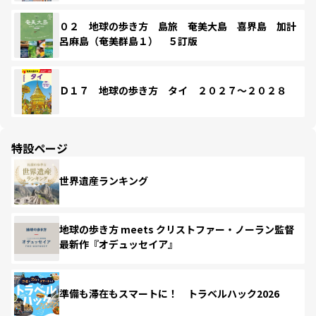
０２ 地球の歩き方 島旅 奄美大島 喜界島 加計
呂麻島（奄美群島１） ５訂版
Ｄ１７ 地球の歩き方 タイ ２０２７～２０２８
特設ページ
世界遺産ランキング
地球の歩き方 meets クリストファー・ノーラン監督
最新作『オデュッセイア』
準備も滞在もスマートに！ トラベルハック2026