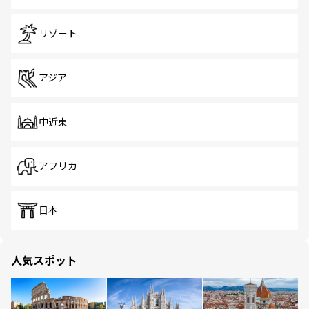
リゾート
アジア
中近東
アフリカ
日本
人気スポット