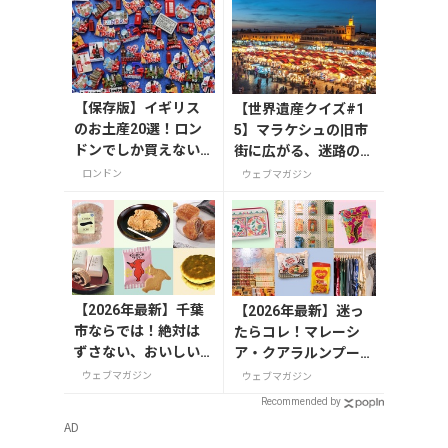
【保存版】イギリス
【世界遺産クイズ#1
のお土産20選！ロン
5】マラケシュの旧市
ドンでしか買えない
街に広がる、迷路のよ
雑貨/お菓子/紅茶まで
うな市場の名前は？
ロンドン
ウェブマガジン
徹底紹介
【2026年最新】千葉
【2026年最新】迷っ
市ならでは！絶対は
たらコレ！マレーシ
ずさない、おいしい
ア・クアラルンプール
お土産10選
で絶対買いたいお土産
ウェブマガジン
ウェブマガジン
15選
Recommended by
AD