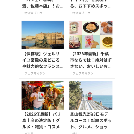
酒、佐藤本店」！お
る、おすすめスポット
土産は「佐藤堂本
3選
特派員ブログ
特派員ブログ
店」で
【保存版】ヴェルサ
【2026年最新】千葉
イユ宮殿の見どころ
市ならでは！絶対はず
や魅力的なフランス
さない、おいしいお土
の宮殿/庭園にせまる
産10選
ウェブマガジン
ウェブマガジン
【2026年最新】バリ
釜山観光2泊3日モデ
島土産の決定版！グ
ルコース！話題スポッ
ルメ・雑貨・コスメ
ト、グルメ、ショッピ
のおすすめ20選
ングを満喫
バリ島
釜山