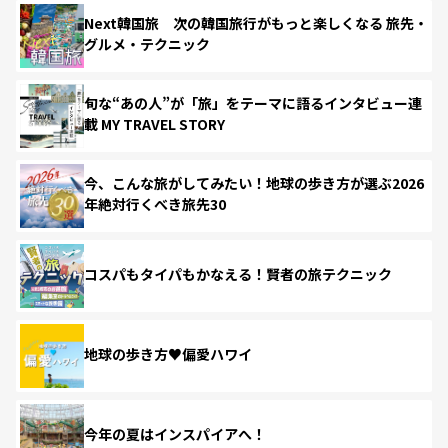
Next韓国旅 次の韓国旅行がもっと楽しくなる 旅先・
グルメ・テクニック
旬な“あの人”が「旅」をテーマに語るインタビュー連
載 MY TRAVEL STORY
今、こんな旅がしてみたい！地球の歩き方が選ぶ2026
年絶対行くべき旅先30
コスパもタイパもかなえる！賢者の旅テクニック
地球の歩き方♥偏愛ハワイ
今年の夏はインスパイアへ！