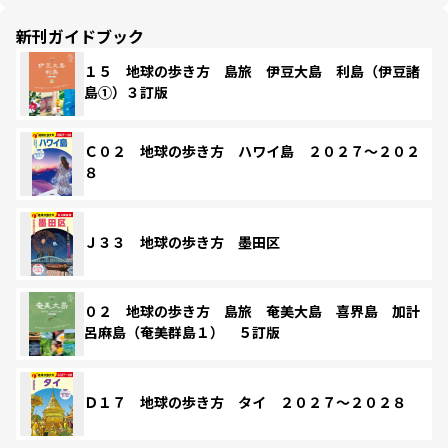
新刊ガイドブック
１５ 地球の歩き方 島旅 伊豆大島 利島（伊豆諸
島①）３訂版
Ｃ０２ 地球の歩き方 ハワイ島 ２０２７～２０２
８
Ｊ３３ 地球の歩き方 墨田区
０２ 地球の歩き方 島旅 奄美大島 喜界島 加計
呂麻島（奄美群島１） ５訂版
Ｄ１７ 地球の歩き方 タイ ２０２７～２０２８