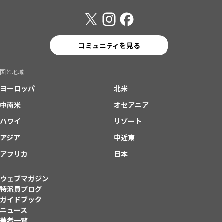
コミュニティを見る
国と地域
ヨーロッパ
北米
中南米
オセアニア
ハワイ
リゾート
アジア
中近東
アフリカ
日本
ウェブマガジン
特派員ブログ
ガイドブック
ニュース
著者一覧