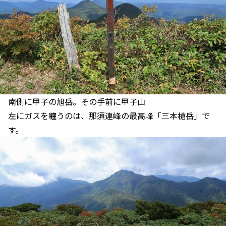
南側に甲子の旭岳。その手前に甲子山
左にガスを纏うのは、那須連峰の最高峰「三本槍岳」で
す。