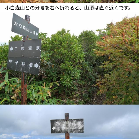
小白森山との分岐を右へ折れると、山頂は直ぐ近くです。