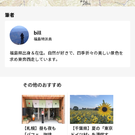
筆者
bill
福島特派員
福島県出身＆在住。自然が好きで、四季折々の美しい景色を
求め東奔西走しています。
その他のおすすめ
【札幌】昼も夜も
【千葉県】夏の「東京
「パフェ、珈琲、
ドイツ村」を満喫す