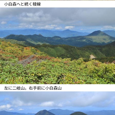
小白森へと続く稜線
左に二岐山。右手前に小白森山