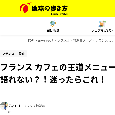
国と地域
ウェブマガジン
TOP
ヨーロッパ
フランス
特派員ブログ
フランス カ
フランス
飲食
フランス カフェの王道メニュ
語れない？！迷ったらこれ！
ティエリー
フランス特派員
AD