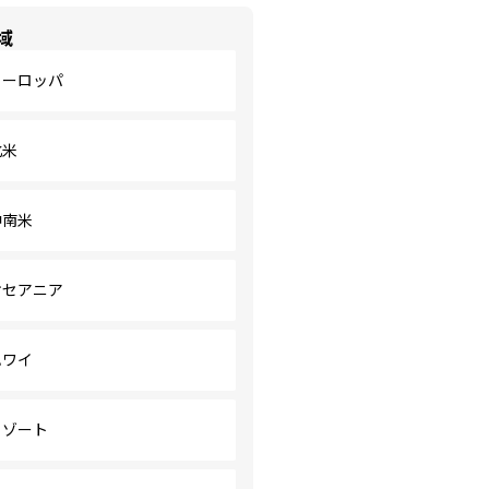
域
ヨーロッパ
北米
中南米
オセアニア
ハワイ
リゾート