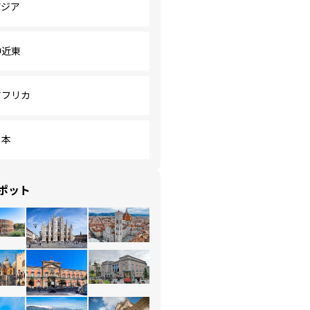
アジア
中近東
アフリカ
日本
ポット