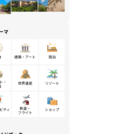
ーマ
食
建築・アート
宿泊
ト・
世界遺産
リゾート
戦
鉄道・
ビティ
ショップ
フライト