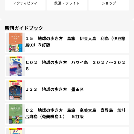
アクティビティ
鉄道・フライト
ショップ
新刊ガイドブック
１５ 地球の歩き方 島旅 伊豆大島 利島（伊豆諸
島①）３訂版
Ｃ０２ 地球の歩き方 ハワイ島 ２０２７～２０２
８
Ｊ３３ 地球の歩き方 墨田区
０２ 地球の歩き方 島旅 奄美大島 喜界島 加計
呂麻島（奄美群島１） ５訂版