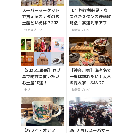
スーパーマーケット
104. 旅行者必見・ウ
で買えるカナダのお
ズベキスタンの鉄道攻
土産といえば？2025
略法！高速列車アフラ
年版
シアブ号から旅情あふ
特派員ブログ
特派員ブログ
れる夜行列車まで
【2026年最新】セブ
【神奈川県】海老名で
島で絶対に買いたい
一度は訪れたい！大人
お土産10選！
の隠れ家「SANDGLA
SS 熾火」で味わうア
セブ
特派員ブログ
フタヌーンティー
【ハワイ・オアフ
39. チョルスーバザー