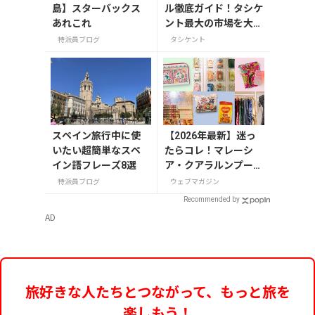
島】スターバックス
ル徹底ガイド！タシケ
あれこれ
ント最大の市場を大探
検
特派員ブログ
タシケント
スペイン旅行中に使
【2026年最新】迷っ
いたい超簡単なスペ
たらコレ！マレーシ
イン語フレーズ8選
ア・クアラルンプール
で絶対買いたいお土産
特派員ブログ
ウェブマガジン
15選
Recommended by
AD
旅好きな人たちとつながって、もっと旅を
楽しもう！