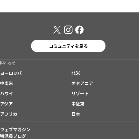
コミュニティを見る
国と地域
ヨーロッパ
北米
中南米
オセアニア
ハワイ
リゾート
アジア
中近東
アフリカ
日本
ウェブマガジン
特派員ブログ