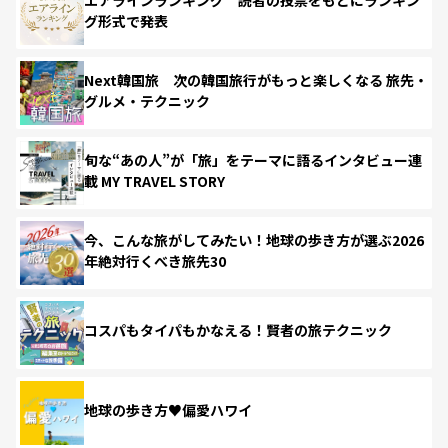
グ形式で発表
Next韓国旅 次の韓国旅行がもっと楽しくなる 旅先・
グルメ・テクニック
旬な“あの人”が「旅」をテーマに語るインタビュー連
載 MY TRAVEL STORY
今、こんな旅がしてみたい！地球の歩き方が選ぶ2026
年絶対行くべき旅先30
コスパもタイパもかなえる！賢者の旅テクニック
地球の歩き方♥偏愛ハワイ