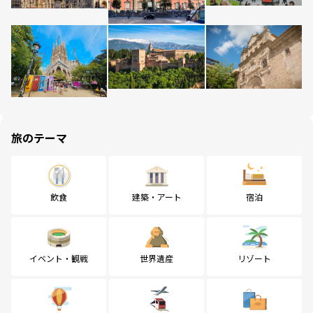
旅のテーマ
飲食
建築・アート
宿泊
イベント・観戦
世界遺産
リゾート