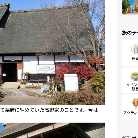
旅のテ
飲
イベン
観
て幕府に納めていた高野家のことです。今は
アクティ