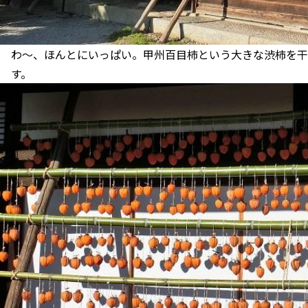
わ～、ほんとにいっぱい。甲州百目柿という大きな渋柿を干し
す。