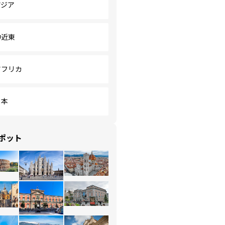
アジア
中近東
アフリカ
日本
ポット