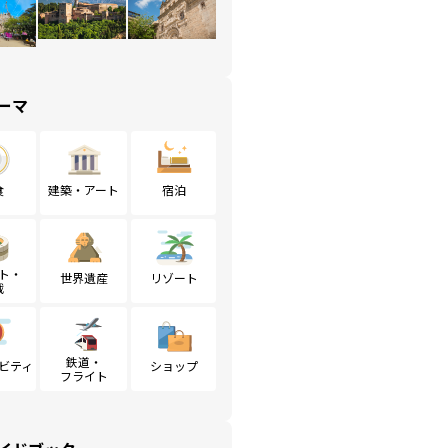
ーマ
食
建築・アート
宿泊
ト・
世界遺産
リゾート
戦
鉄道・
ビティ
ショップ
フライト