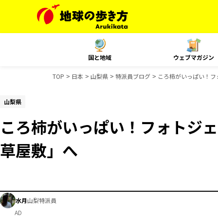
国と地域
ウェブマガジン
TOP
日本
山梨県
特派員ブログ
ころ柿がいっぱい！フ
山梨県
ころ柿がいっぱい！フォトジェ
草屋敷」へ
水月
山梨特派員
AD