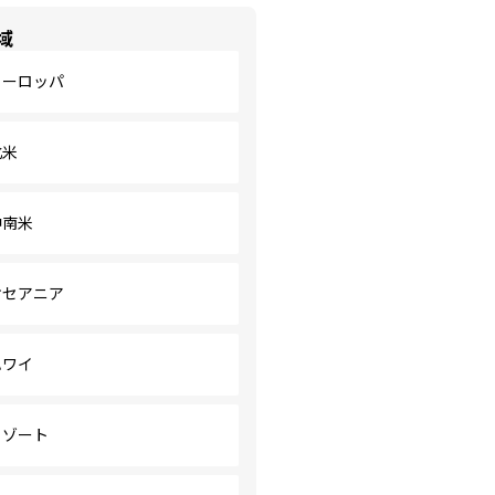
域
ヨーロッパ
北米
中南米
オセアニア
ハワイ
リゾート