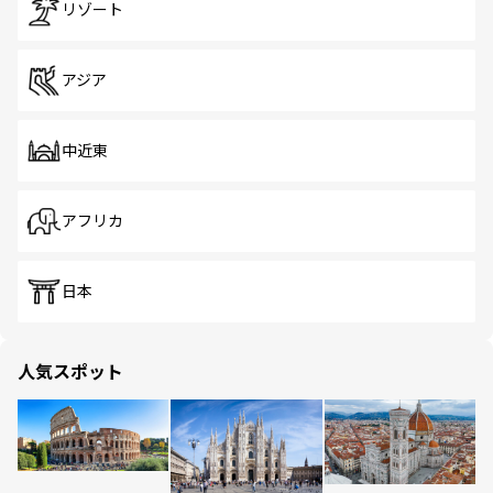
リゾート
アジア
中近東
アフリカ
日本
人気スポット