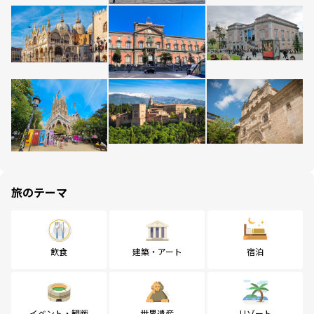
旅のテーマ
飲食
建築・アート
宿泊
イベント・観戦
世界遺産
リゾート