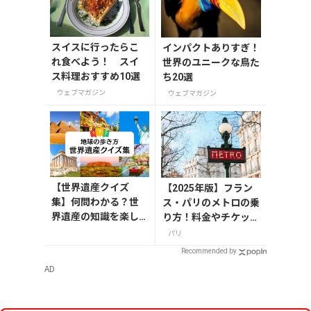
スイスに行ったらこ
インパクトありすぎ！
れ食べよう！ スイ
世界のユニークな鳥た
ス料理おすすめ10選
ち20選
ウェブマガジン
ウェブマガジン
【世界遺産クイズ
【2025年版】フラン
集】何問わかる？世
ス・パリのメトロの乗
界遺産の知識を楽し
り方！料金やチケット
く学ぼう
の種類、注意点を解説
パリ
Recommended by
AD