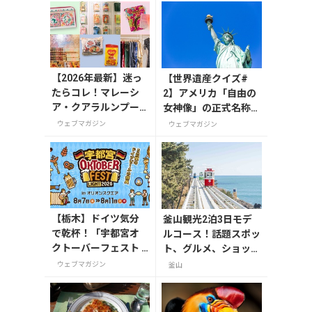
【2026年最新】迷っ
【世界遺産クイズ#
たらコレ！マレーシ
2】アメリカ「自由の
ア・クアラルンプー
女神像」の正式名称
ルで絶対買いたいお
は？
ウェブマガジン
ウェブマガジン
土産15選
【栃木】ドイツ気分
釜山観光2泊3日モデ
で乾杯！「宇都宮オ
ルコース！話題スポッ
クトーバーフェスト L
ト、グルメ、ショッピ
ight 2026」が8月7日
ングを満喫
ウェブマガジン
釜山
から開催