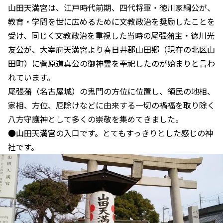
山田天満宮は、江戸時代前期、四代将軍・徳川家綱公が、
教育・学問を世に広めるために文教政治を奨励したことを
受け、同じく文教政治を重視した当時の尾張藩主・徳川光
友公が、大宰府天満宮より春日井郡山田郷（現在の北区山
田町）に菅原道真公の御神霊を奉祀したのが始まりと言わ
れています。
尾張藩（名古屋城）の鬼門の方位に位置し、領民の地相、
家相、方位、厄除けなどに由来する一切の禍福を取り除く
八方守護神として多くの崇敬を集めてきました。
●山田天満宮の入口です。とてもすっきりとした感じの神
社です。