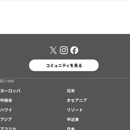
コミュニティを見る
国と地域
ヨーロッパ
北米
中南米
オセアニア
ハワイ
リゾート
アジア
中近東
アフリカ
日本