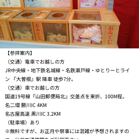
【参拝案内】
（交通）電車でお越しの方
JR中央線・地下鉄名城線・名鉄瀬戸線・ゆとりーとライ
ン 『大曽根』駅 降車 徒歩7分。
（交通）車でお越しの方
国道19号線『山田郵便局北』交差点を東折、100M程。
名二環 勝川IC 4KM
名古屋高速 黒川IC 3.2KM
（駐車場）あり
※無料ですが、お正月や祭事には混雑が予想されますの