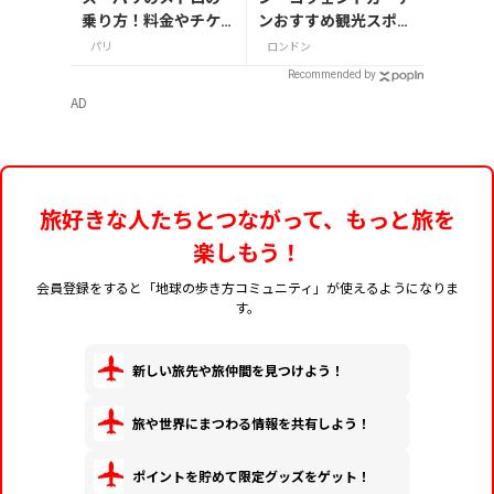
乗り方！料金やチケ
ンおすすめ観光スポッ
ットの種類、注意点
ト3つ！
パリ
ロンドン
を解説
Recommended by
AD
旅好きな人たちとつながって、もっと旅を
楽しもう！
会員登録をすると「地球の歩き方コミュニティ」が使えるようになりま
す。
新しい旅先や旅仲間を見つけよう！
旅や世界にまつわる情報を共有しよう！
ポイントを貯めて限定グッズをゲット！