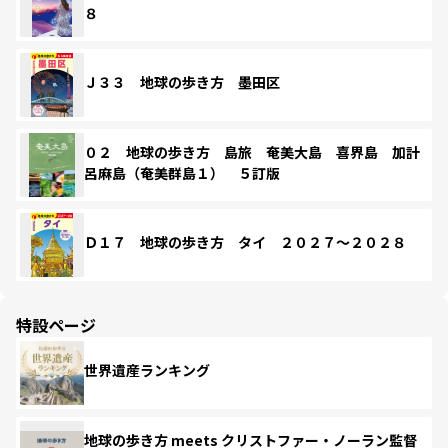
８
Ｊ３３ 地球の歩き方 墨田区
０２ 地球の歩き方 島旅 奄美大島 喜界島 加計
呂麻島（奄美群島１） ５訂版
Ｄ１７ 地球の歩き方 タイ ２０２７～２０２８
特設ページ
世界遺産ランキング
地球の歩き方 meets クリストファー・ノーラン監督