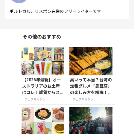
ポルトガル、リスボン在住のフリーライターです。
その他のおすすめ
【2026年最新】オー
臭いって本当？台湾の
ストラリアのお土産
定番グルメ「臭豆腐」
はコレ！雑貨からス
の楽しみ方を解説！定
ーパーでも買えるグ
番メニューとおすすめ
ウェブマガジン
ウェブマガジン
ルメまで13選
店も紹介