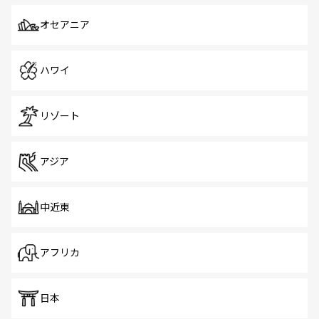
オセアニア
ハワイ
リゾート
アジア
中近東
アフリカ
日本