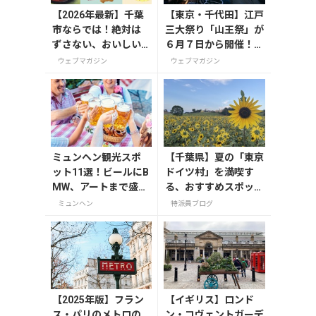
【2026年最新】千葉
【東京・千代田】江戸
市ならでは！絶対は
三大祭り「山王祭」が
ずさない、おいしい
６月７日から開催！2
お土産10選
年に1度の「神幸祭」
ウェブマガジン
ウェブマガジン
で都心を巡行も
ミュンヘン観光スポ
【千葉県】夏の「東京
ット11選！ビールにB
ドイツ村」を満喫す
MW、アートまで盛り
る、おすすめスポット
だくさん
3選
ミュンヘン
特派員ブログ
【2025年版】フラン
【イギリス】ロンド
ス・パリのメトロの
ン・コヴェントガーデ